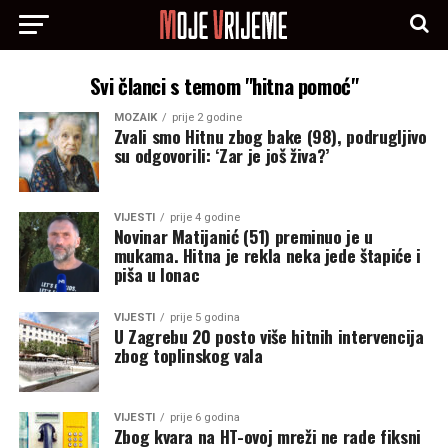
Svi članci s temom "hitna pomoć"
MOZAIK
prije 2 godine
Zvali smo Hitnu zbog bake (98), podrugljivo
su odgovorili: ‘Zar je još živa?’
VIJESTI
prije 4 godine
Novinar Matijanić (51) preminuo je u
mukama. Hitna je rekla neka jede štapiće i
piša u lonac
VIJESTI
prije 5 godina
U Zagrebu 20 posto više hitnih intervencija
zbog toplinskog vala
VIJESTI
prije 6 godina
Zbog kvara na HT-ovoj mreži ne rade fiksni