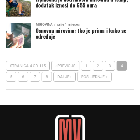
dodatak iznosi do 655 eura
MIROVINA
prije 1 mjesec
Osnovna mirovina: tko je prima i kako se
određuje
STRANICA 4 OD 115
‹ PREVIOUS
1
2
3
4
5
6
7
8
DALJE ›
POSLJEDNJE »