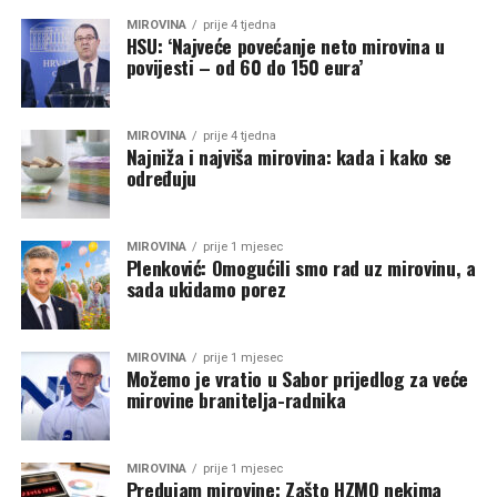
MIROVINA
prije 4 tjedna
HSU: ‘Najveće povećanje neto mirovina u
povijesti – od 60 do 150 eura’
MIROVINA
prije 4 tjedna
Najniža i najviša mirovina: kada i kako se
određuju
MIROVINA
prije 1 mjesec
Plenković: Omogućili smo rad uz mirovinu, a
sada ukidamo porez
MIROVINA
prije 1 mjesec
Možemo je vratio u Sabor prijedlog za veće
mirovine branitelja-radnika
MIROVINA
prije 1 mjesec
Predujam mirovine: Zašto HZMO nekima