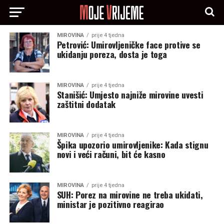
MIROVINA
prije 4 tjedna
Petrović: Umirovljeničke face protive se
ukidanju poreza, dosta je toga
MIROVINA
prije 4 tjedna
Stanišić: Umjesto najniže mirovine uvesti
zaštitni dodatak
MIROVINA
prije 4 tjedna
Špika upozorio umirovljenike: Kada stignu
novi i veći računi, bit će kasno
MIROVINA
prije 4 tjedna
SUH: Porez na mirovine ne treba ukidati,
ministar je pozitivno reagirao