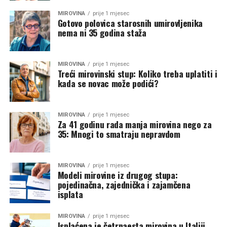
MIROVINA
prije 1 mjesec
Gotovo polovica starosnih umirovljenika
nema ni 35 godina staža
MIROVINA
prije 1 mjesec
Treći mirovinski stup: Koliko treba uplatiti i
kada se novac može podići?
MIROVINA
prije 1 mjesec
Za 41 godinu rada manja mirovina nego za
35: Mnogi to smatraju nepravdom
MIROVINA
prije 1 mjesec
Modeli mirovine iz drugog stupa:
pojedinačna, zajednička i zajamčena
isplata
MIROVINA
prije 1 mjesec
Isplaćena je četrnaesta mirovina u Italiji,