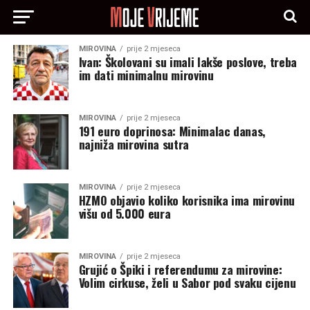
MIROVINA
prije 2 mjeseca
Ivan: Školovani su imali lakše poslove, treba
im dati minimalnu mirovinu
MIROVINA
prije 2 mjeseca
191 euro doprinosa: Minimalac danas,
najniža mirovina sutra
MIROVINA
prije 2 mjeseca
HZMO objavio koliko korisnika ima mirovinu
višu od 5.000 eura
MIROVINA
prije 2 mjeseca
Grujić o Špiki i referendumu za mirovine:
Volim cirkuse, želi u Sabor pod svaku cijenu