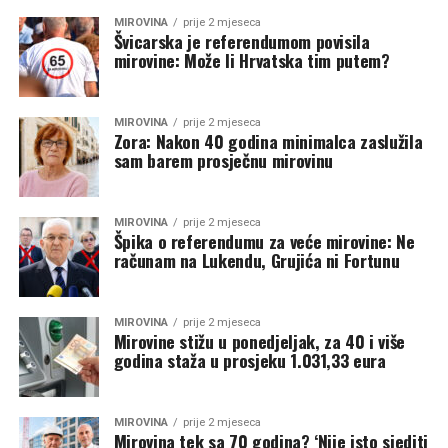
MIROVINA
prije 2 mjeseca
Švicarska je referendumom povisila
mirovine: Može li Hrvatska tim putem?
MIROVINA
prije 2 mjeseca
Zora: Nakon 40 godina minimalca zaslužila
sam barem prosječnu mirovinu
MIROVINA
prije 2 mjeseca
Špika o referendumu za veće mirovine: Ne
računam na Lukendu, Grujića ni Fortunu
MIROVINA
prije 2 mjeseca
Mirovine stižu u ponedjeljak, za 40 i više
godina staža u prosjeku 1.031,33 eura
MIROVINA
prije 2 mjeseca
Mirovina tek sa 70 godina? ‘Nije isto sjediti