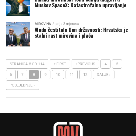
Muskov SpaceX: Katastrofalno upravljanje
MIROVINA
prije 2 mjeseca
Vlada čestitala Dan državnosti: Hrvatska je
stalni rast mirovina i plaća
STRANICA 8 OD 114
« FIRST
‹ PREVIOUS
4
5
6
7
8
9
10
11
12
DALJE ›
POSLJEDNJE »