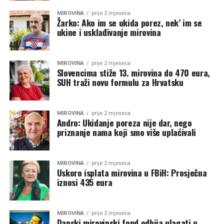
MIROVINA
prije 2 mjeseca
Žarko: Ako im se ukida porez, nek’ im se
ukine i usklađivanje mirovina
MIROVINA
prije 2 mjeseca
Slovencima stiže 13. mirovina do 470 eura,
SUH traži novu formulu za Hrvatsku
MIROVINA
prije 2 mjeseca
Andro: Ukidanje poreza nije dar, nego
priznanje nama koji smo više uplaćivali
MIROVINA
prije 2 mjeseca
Uskoro isplata mirovina u FBiH: Prosječna
iznosi 435 eura
MIROVINA
prije 2 mjeseca
Danski mirovinski fond odbija ulagati u