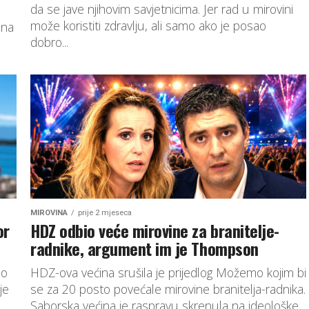
da se jave njihovim savjetnicima. Jer rad u mirovini
može koristiti zdravlju, ali samo ako je posao
ina
dobro...
MIROVINA
prije 2 mjeseca
or
HDZ odbio veće mirovine za branitelje-
radnike, argument im je Thompson
io
HDZ-ova većina srušila je prijedlog Možemo kojim bi
je
se za 20 posto povećale mirovine branitelja-radnika.
Saborska većina je raspravu skrenula na ideološke