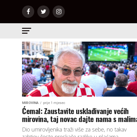
MIROVINA
prije 1 mjesec
Ćemal: Zaustavite usklađivanje većih
mirovina, taj novac dajte nama s malim
Dio umirovljenika traži više za sebe, no takav
zahtjev često preskače razlike u plaćama,