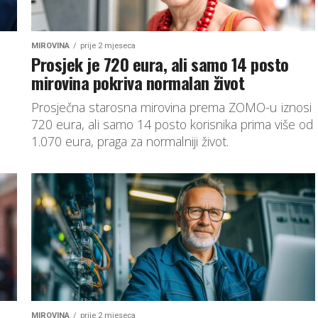
MIROVINA
prije 2 mjeseca
Prosjek je 720 eura, ali samo 14 posto
mirovina pokriva normalan život
Prosječna starosna mirovina prema ZOMO-u iznosi
720 eura, ali samo 14 posto korisnika prima više od
1.070 eura, praga za normalniji život.
MIROVINA
prije 2 mjeseca