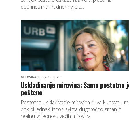
doprinosima i radnom vijeku.
MIROVINA
prije 1 mjesec
Usklađivanje mirovina: Samo postotno j
pošteno
Postotno usklađivanje mirovina čuva kupovnu m
dok bi jednaki iznos svima dugoročno smanjio
realnu vrijednost većih mirovina.