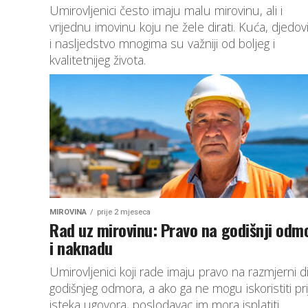
Umirovljenici često imaju malu mirovinu, ali i
vrijednu imovinu koju ne žele dirati. Kuća, djedov
i nasljedstvo mnogima su važniji od boljeg i
kvalitetnijeg života.
MIROVINA
prije 2 mjeseca
Rad uz mirovinu: Pravo na godišnji odm
i naknadu
Umirovljenici koji rade imaju pravo na razmjerni d
godišnjeg odmora, a ako ga ne mogu iskoristiti pri
isteka ugovora, poslodavac im mora isplatiti