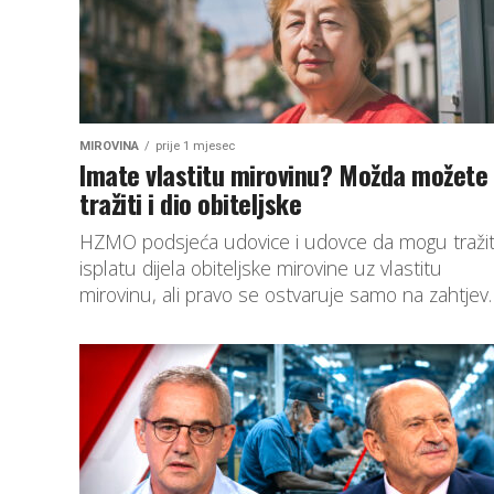
MIROVINA
prije 1 mjesec
Imate vlastitu mirovinu? Možda možete
tražiti i dio obiteljske
HZMO podsjeća udovice i udovce da mogu tražit
isplatu dijela obiteljske mirovine uz vlastitu
mirovinu, ali pravo se ostvaruje samo na zahtjev.