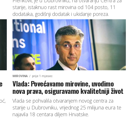
Plenković je u Dubrovniku, na otvaranju Centra za
starije, istaknuo rast mirovina od 104 posto, 11
dodataka, godišnji dodatak i ukidanje poreza.
MIROVINA
prije 1 mjesec
e
Vlada: Povećavamo mirovine, uvodimo
nova prava, osiguravamo kvalitetniji život
oć,
Vlada se pohvalila otvaranjem novog centra za
starije u Dubrovniku, vrijednog 25 milijuna eura te
najavila 18 centara diljem Hrvatske.