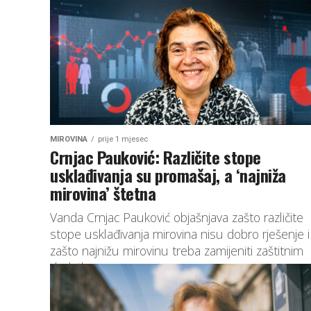
MIROVINA
prije 1 mjesec
Crnjac Pauković: Različite stope
usklađivanja su promašaj, a ‘najniža
mirovina’ štetna
Vanda Crnjac Pauković objašnjava zašto različite
stope usklađivanja mirovina nisu dobro rješenje i
zašto najnižu mirovinu treba zamijeniti zaštitnim
dodatkom.