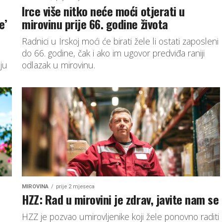
Irce više nitko neće moći otjerati u
e’
mirovinu prije 66. godine života
Radnici u Irskoj moći će birati žele li ostati zaposleni
do 66. godine, čak i ako im ugovor predviđa raniji
ju
odlazak u mirovinu.
MIROVINA
prije 2 mjeseca
HZZ: Rad u mirovini je zdrav, javite nam se
HZZ je pozvao umirovljenike koji žele ponovno raditi