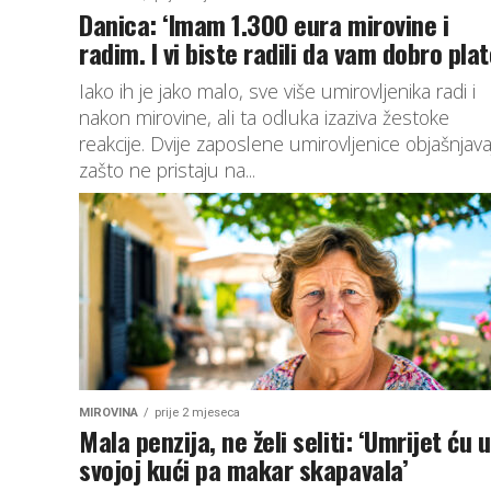
Danica: ‘Imam 1.300 eura mirovine i
radim. I vi biste radili da vam dobro plat
Iako ih je jako malo, sve više umirovljenika radi i
nakon mirovine, ali ta odluka izaziva žestoke
reakcije. Dvije zaposlene umirovljenice objašnjava
zašto ne pristaju na...
MIROVINA
prije 2 mjeseca
Mala penzija, ne želi seliti: ‘Umrijet ću u
svojoj kući pa makar skapavala’