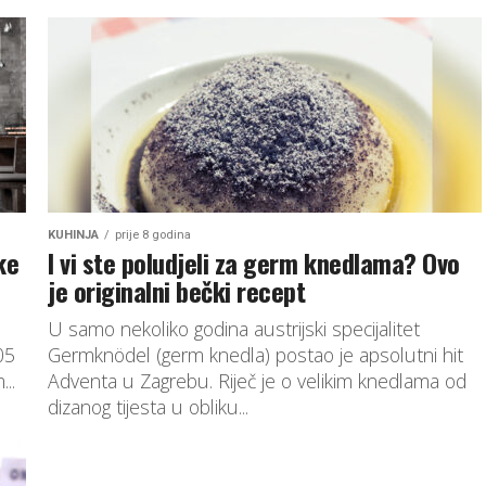
KUHINJA
prije 8 godina
ke
I vi ste poludjeli za germ knedlama? Ovo
je originalni bečki recept
U samo nekoliko godina austrijski specijalitet
05
Germknödel (germ knedla) postao je apsolutni hit
..
Adventa u Zagrebu. Riječ je o velikim knedlama od
dizanog tijesta u obliku...