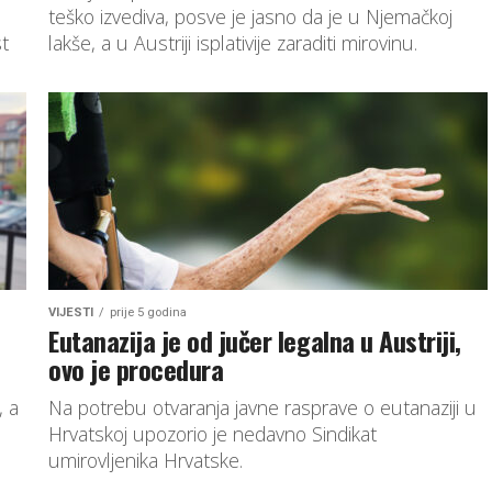
teško izvediva, posve je jasno da je u Njemačkoj
st
lakše, a u Austriji isplativije zaraditi mirovinu.
VIJESTI
prije 5 godina
Eutanazija je od jučer legalna u Austriji,
ovo je procedura
, a
Na potrebu otvaranja javne rasprave o eutanaziji u
Hrvatskoj upozorio je nedavno Sindikat
umirovljenika Hrvatske.