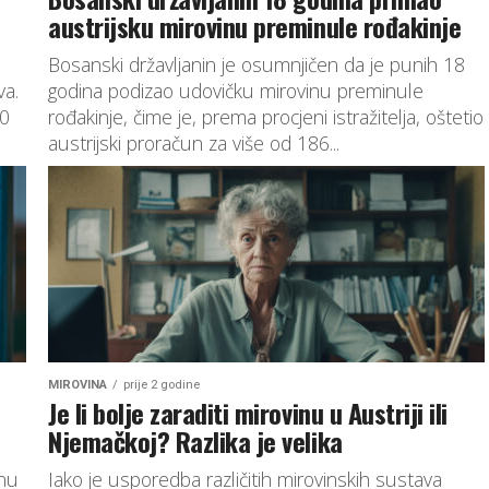
austrijsku mirovinu preminule rođakinje
Bosanski državljanin je osumnjičen da je punih 18
va.
godina podizao udovičku mirovinu preminule
00
rođakinje, čime je, prema procjeni istražitelja, oštetio
austrijski proračun za više od 186...
MIROVINA
prije 2 godine
Je li bolje zaraditi mirovinu u Austriji ili
Njemačkoj? Razlika je velika
inu
Iako je usporedba različitih mirovinskih sustava