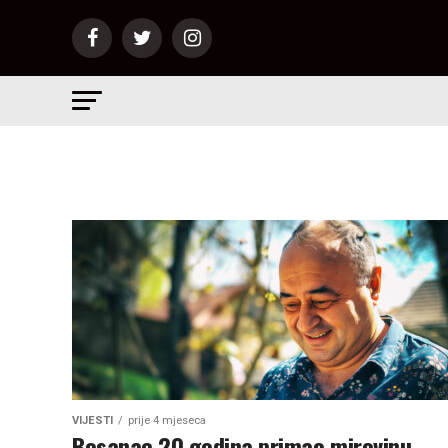
VIJESTI
prije 4 mjeseca
Bosanac 20 godina primao mirovinu