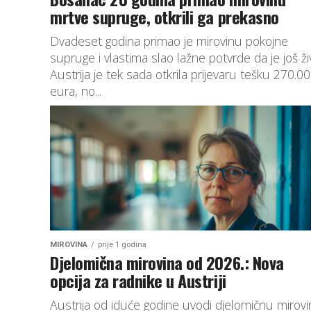
mrtve supruge, otkrili ga prekasno
Dvadeset godina primao je mirovinu pokojne
supruge i vlastima slao lažne potvrde da je još ži
Austrija je tek sada otkrila prijevaru tešku 270.0
eura, no...
MIROVINA
prije 1 godina
Djelomična mirovina od 2026.: Nova
opcija za radnike u Austriji
Austrija od iduće godine uvodi djelomičnu mirov