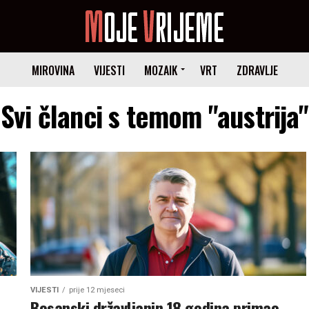
MIROVINA
VIJESTI
MOZAIK
VRT
ZDRAVLJE
Svi članci s temom "austrija"
VIJESTI
prije 12 mjeseci
Bosanski državljanin 18 godina primao