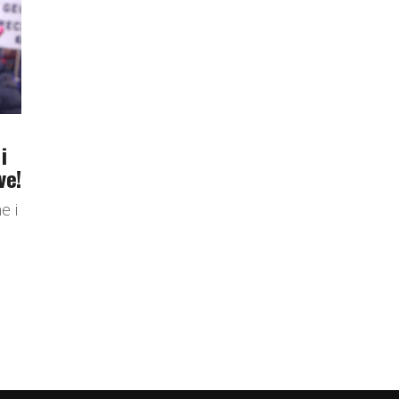
i
ve!
e i