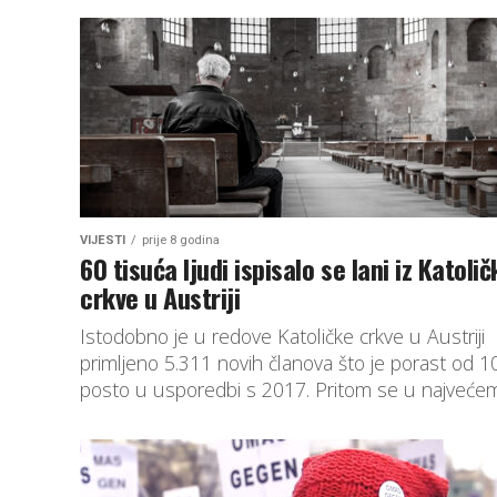
VIJESTI
prije 8 godina
60 tisuća ljudi ispisalo se lani iz Katolič
crkve u Austriji
Istodobno je u redove Katoličke crkve u Austriji
primljeno 5.311 novih članova što je porast od 1
posto u usporedbi s 2017. Pritom se u najvećem.