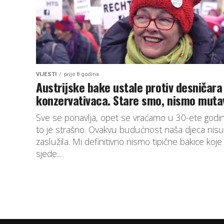
VIJESTI
prije 8 godina
Austrijske bake ustale protiv desničara 
konzervativaca. Stare smo, nismo muta
Sve se ponavlja, opet se vraćamo u 30-ete godin
to je strašno. Ovakvu budućnost naša djeca nisu
zaslužila. Mi definitivno nismo tipične bakice koje
sjede...