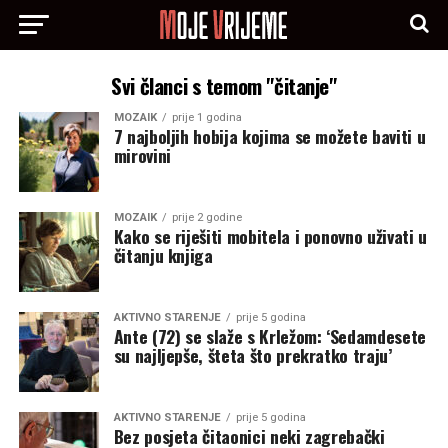
Svi članci s temom "čitanje"
MOZAIK
prije 1 godina
7 najboljih hobija kojima se možete baviti u
mirovini
MOZAIK
prije 2 godine
Kako se riješiti mobitela i ponovno uživati u
čitanju knjiga
AKTIVNO STARENJE
prije 5 godina
Ante (72) se slaže s Krležom: ‘Sedamdesete
su najljepše, šteta što prekratko traju’
AKTIVNO STARENJE
prije 5 godina
Bez posjeta čitaonici neki zagrebački