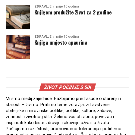
ZDRAVLJE
prije 10 godina
Knjigom produžite život za 2 godine
ZDRAVLJE
prije 10 godina
Knjiga umjesto apaurina
ŽIVOT POČINJE S 50!
Mi smo medij zajednice. Razbijamo predrasude o starenju i
starosti – živimo. Pratimo teme zdravlja, zdravstvene,
obiteljske i mirovinske politike, politike, kulture, zabave,
znanosti i životnog stila. Želimo vas ohrabriti, povezati i
inspirirati kako biste zdravije i aktivnije uživali u životu.
Poštujemo različitosti, promoviramo toleranciju i potičemo
argumentiranu raspravu. Naš moto je: Živite brzo, umrite stari.