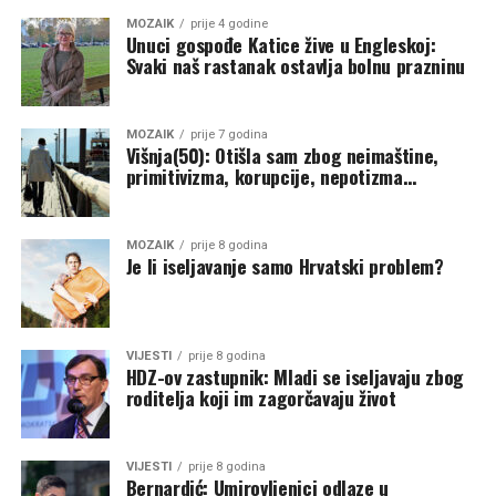
MOZAIK
prije 4 godine
Unuci gospođe Katice žive u Engleskoj:
Svaki naš rastanak ostavlja bolnu prazninu
MOZAIK
prije 7 godina
Višnja(50): Otišla sam zbog neimaštine,
primitivizma, korupcije, nepotizma…
MOZAIK
prije 8 godina
Je li iseljavanje samo Hrvatski problem?
VIJESTI
prije 8 godina
HDZ-ov zastupnik: Mladi se iseljavaju zbog
roditelja koji im zagorčavaju život
VIJESTI
prije 8 godina
Bernardić: Umirovljenici odlaze u