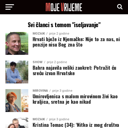
Svi članci s temom "iseljavanje"
MOZAIK
prije 2 godine
Hrvati bježe iz Njemačke: Nije to za nas, ni
penzije nisu Bog zna što
SHOW
prije 2 godine
Bahra najavila veliki zaokret: Potražit ću
sreću izvan Hrvatske
MIROVINA
prije 3 godine
Umirovljenica s malom mirovinom živi kao
kraljica, sretna je kao nikad
MOZAIK
prije 3 godine
Kristina Tomac (34): ‘Nitko iz mog društva