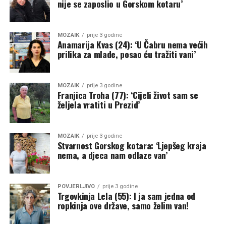
nije se zaposlio u Gorskom kotaru’
MOZAIK
prije 3 godine
Anamarija Kvas (24): ‘U Čabru nema većih
prilika za mlade, posao ću tražiti vani’
MOZAIK
prije 3 godine
Franjica Troha (77): ‘Cijeli život sam se
željela vratiti u Prezid’
MOZAIK
prije 3 godine
Stvarnost Gorskog kotara: ‘Ljepšeg kraja
nema, a djeca nam odlaze van’
POVJERLJIVO
prije 3 godine
Trgovkinja Lela (55): I ja sam jedna od
ropkinja ove države, samo želim van!