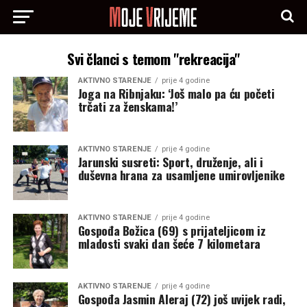
Svi članci s temom "rekreacija"
AKTIVNO STARENJE
prije 4 godine
Joga na Ribnjaku: ‘Još malo pa ću početi
trčati za ženskama!’
AKTIVNO STARENJE
prije 4 godine
Jarunski susreti: Sport, druženje, ali i
duševna hrana za usamljene umirovljenike
AKTIVNO STARENJE
prije 4 godine
Gospođa Božica (69) s prijateljicom iz
mladosti svaki dan šeće 7 kilometara
AKTIVNO STARENJE
prije 4 godine
Gospođa Jasmin Aleraj (72) još uvijek radi,