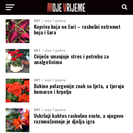
VRT
prije 7 godina
Kopriva koja ne žari – raskošni vatromet
boja i šara
VRT
prije 7 godina
Cvijeće smanjuje stres i potrebu za
analgeticima
VRT
prije 7 godina
Bakine pelargonije znak su ljeta, a tjeraju
komarce i krpelje
VRT
prije 7 godina
Uskršnji kaktus raskošno cvate, a njegovo
razmnožavanje je dječja igra