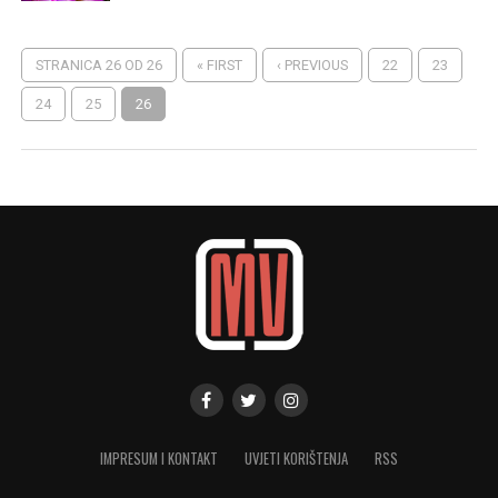
STRANICA 26 OD 26
« FIRST
‹ PREVIOUS
22
23
24
25
26
IMPRESUM I KONTAKT
UVJETI KORIŠTENJA
RSS