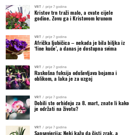
VRT
prije 7 godina
Kristov trn traži malo, a cvate cijele
godine. Zovu ga i Kristovom krunom
VRT
prije 7 godina
Afrička ljubičica – nekada je bila biljka iz
‘fine kuće’, a danas je dostupna svima
VRT
prije 7 godina
Raskošna fuksija oduševljava bojama i
oblikom, a laka je za uzgoj
VRT
prije 7 godina
Dobili ste orhideju za 8. mart, znate li kako
je održati na životu?
VRT
prije 7 godina
Sansevierija: Neki kažu da čisti zrak, a