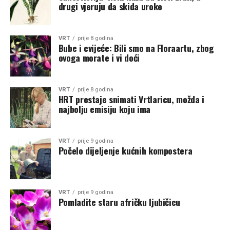
drugi vjeruju da skida uroke
VRT
prije 8 godina
Bube i cvijeće: Bili smo na Floraartu, zbog
ovoga morate i vi doći
VRT
prije 8 godina
HRT prestaje snimati Vrtlaricu, možda i
najbolju emisiju koju ima
VRT
prije 9 godina
Počelo dijeljenje kućnih kompostera
VRT
prije 9 godina
Pomladite staru afričku ljubičicu