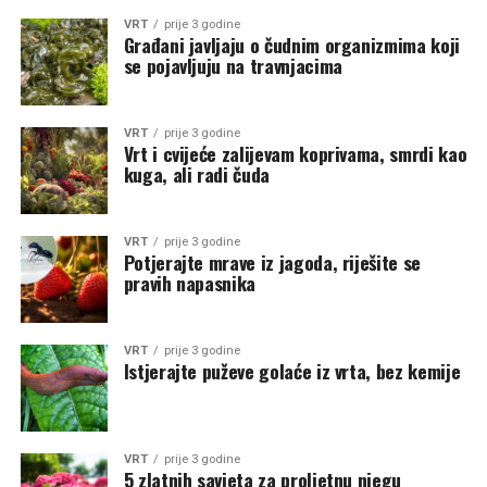
VRT
prije 3 godine
Građani javljaju o čudnim organizmima koji
se pojavljuju na travnjacima
VRT
prije 3 godine
Vrt i cvijeće zalijevam koprivama, smrdi kao
kuga, ali radi čuda
VRT
prije 3 godine
Potjerajte mrave iz jagoda, riješite se
pravih napasnika
VRT
prije 3 godine
Istjerajte puževe golaće iz vrta, bez kemije
VRT
prije 3 godine
5 zlatnih savjeta za proljetnu njegu