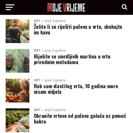
VRT
prije 3 godine
Želite li se riješiti puževa u vrtu, skuhajte
im kavu
VRT
prije 3 godine
Riješite se smrdljivih martina u vrtu
prirodnim metodama
VRT
prije 3 godine
Rob sam vlastitog vrta, 10 godina more
nisam vidjela
VRT
prije 3 godine
Obranite vrtove od puževa golaća uz pomoć
bakra