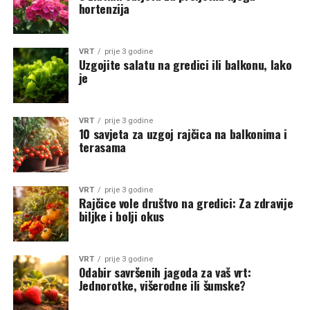
hortenzija
VRT
prije 3 godine
Uzgojite salatu na gredici ili balkonu, lako
je
VRT
prije 3 godine
10 savjeta za uzgoj rajčica na balkonima i
terasama
VRT
prije 3 godine
Rajčice vole društvo na gredici: Za zdravije
biljke i bolji okus
VRT
prije 3 godine
Odabir savršenih jagoda za vaš vrt:
Jednorotke, višerodne ili šumske?