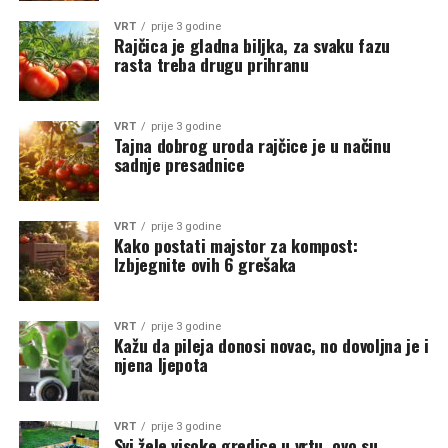
VRT
prije 3 godine
Rajčica je gladna biljka, za svaku fazu
rasta treba drugu prihranu
VRT
prije 3 godine
Tajna dobrog uroda rajčice je u načinu
sadnje presadnice
VRT
prije 3 godine
Kako postati majstor za kompost:
Izbjegnite ovih 6 grešaka
VRT
prije 3 godine
Kažu da pileja donosi novac, no dovoljna je i
njena ljepota
VRT
prije 3 godine
Svi žele visoke gredice u vrtu, ovo su