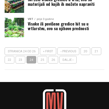
materijali od kojih ih možete napraviti
VRT
prije 3 godine
Visoke ili povišene gredice hit su u
vrtlarstvu, ovo su njihove prednosti
STRANICA 24 OD 26
« FIRST
‹ PREVIOUS
20
21
22
23
24
25
26
DALJE ›