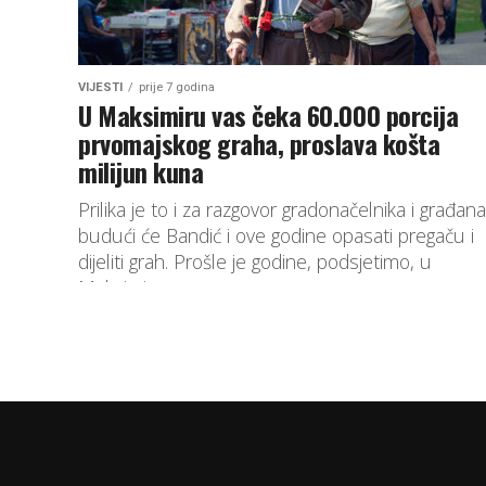
VIJESTI
prije 7 godina
U Maksimiru vas čeka 60.000 porcija
prvomajskog graha, proslava košta
milijun kuna
Prilika je to i za razgovor gradonačelnika i građana
budući će Bandić i ove godine opasati pregaču i
dijeliti grah. Prošle je godine, podsjetimo, u
Maksimiru...