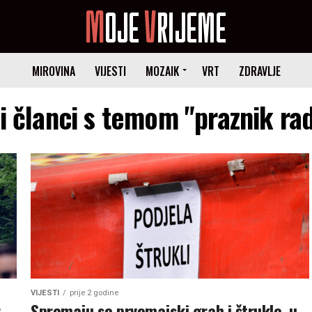
MIROVINA
VIJESTI
MOZAIK
VRT
ZDRAVLJE
i članci s temom "praznik ra
VIJESTI
prije 2 godine
,
Spremaju se prvomajski grah i štrukle, u