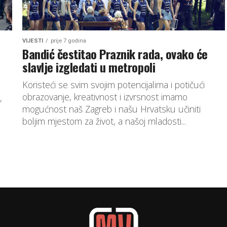
VIJESTI
prije 7 godina
Bandić čestitao Praznik rada, ovako će
slavlje izgledati u metropoli
Koristeći se svim svojim potencijalima i potičući
obrazovanje, kreativnost i izvrsnost imamo
,
mogućnost naš Zagreb i našu Hrvatsku učiniti
boljim mjestom za život, a našoj mladosti...