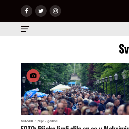
Sv
MOZAIK
prije 2 godine
FOTO: Rijeke ljudi slile su se u Maksimir