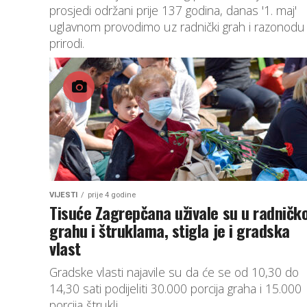
prosjedi održani prije 137 godina, danas '1. maj'
uglavnom provodimo uz radnički grah i razonodu
prirodi.
VIJESTI
prije 4 godine
Tisuće Zagrepčana uživale su u radnič
grahu i štruklama, stigla je i gradska
vlast
Gradske vlasti najavile su da će se od 10,30 do
14,30 sati podijeliti 30.000 porcija graha i 15.000
porcija štrukli.