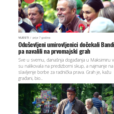
VIJESTI
prije 7 godina
Oduševljeni umirovljenici dočekali Band
pa navalili na prvomajski grah
Sve u svemu, današnja događanja u Maksimiru v
su nalikovala na predizborni skup, a najmanje na
slavljenje borbe za radnička prava. Grah je, kažu
građani, bio...