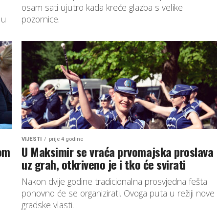
osam sati ujutro kada kreće glazba s velike
 u
pozornice.
VIJESTI
prije 4 godine
kom
U Maksimir se vraća prvomajska proslava
uz grah, otkriveno je i tko će svirati
Nakon dvije godine tradicionalna prosvjedna fešta
ponovno će se organizirati. Ovoga puta u režiji nove
gradske vlasti.