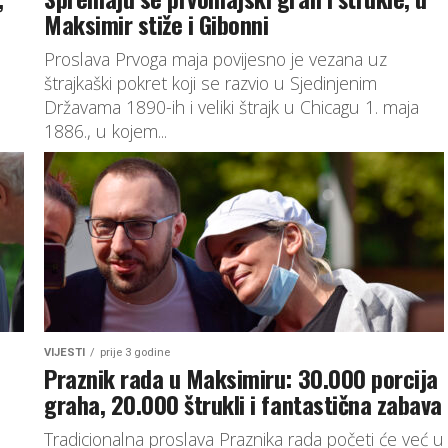
Maksimir stiže i Gibonni
Proslava Prvoga maja povijesno je vezana uz
štrajkaški pokret koji se razvio u Sjedinjenim
Državama 1890-ih i veliki štrajk u Chicagu 1. maja
1886., u kojem...
VIJESTI
prije 3 godine
Praznik rada u Maksimiru: 30.000 porcija
graha, 20.000 štrukli i fantastična zabava
Tradicionalna proslava Praznika rada početi će već u