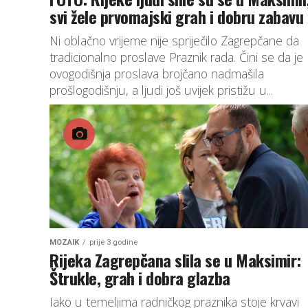
svi žele prvomajski grah i dobru zabavu
Ni oblačno vrijeme nije spriječilo Zagrepčane da
tradicionalno proslave Praznik rada. Čini se da je
ovogodišnja proslava brojčano nadmašila
prošlogodišnju, a ljudi još uvijek pristižu u...
MOZAIK
prije 3 godine
Rijeka Zagrepčana slila se u Maksimir:
Štrukle, grah i dobra glazba
Iako u temeljima radničkog praznika stoje krvavi