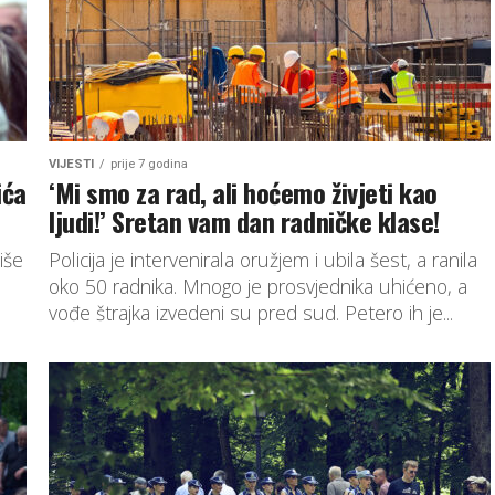
VIJESTI
prije 7 godina
ića
‘Mi smo za rad, ali hoćemo živjeti kao
ljudi!’ Sretan vam dan radničke klase!
iše
Policija je intervenirala oružjem i ubila šest, a ranila
oko 50 radnika. Mnogo je prosvjednika uhićeno, a
vođe štrajka izvedeni su pred sud. Petero ih je...