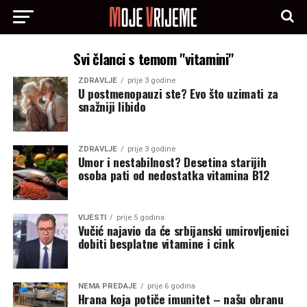
Svi članci s temom "vitamini"
ZDRAVLJE
prije 3 godine
U postmenopauzi ste? Evo što uzimati za
snažniji libido
ZDRAVLJE
prije 3 godine
Umor i nestabilnost? Desetina starijih
osoba pati od nedostatka vitamina B12
VIJESTI
prije 5 godina
Vučić najavio da će srbijanski umirovljenici
dobiti besplatne vitamine i cink
NEMA PREDAJE
prije 6 godina
Hrana koja potiče imunitet – našu obranu