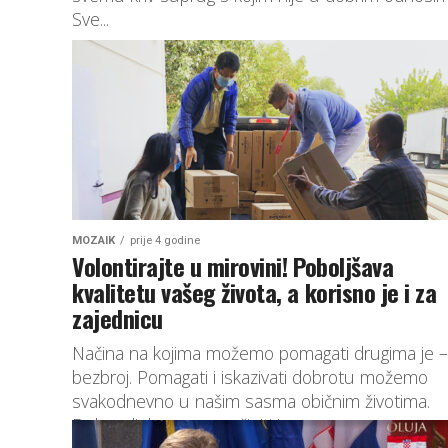
Sve...
MOZAIK
prije 4 godine
Volontirajte u mirovini! Poboljšava
kvalitetu vašeg života, a korisno je i za
zajednicu
Načina na kojima možemo pomagati drugima je –
bezbroj. Pomagati i iskazivati dobrotu možemo
svakodnevno u našim sasma običnim životima.
Dobra djela mogu se činiti i...