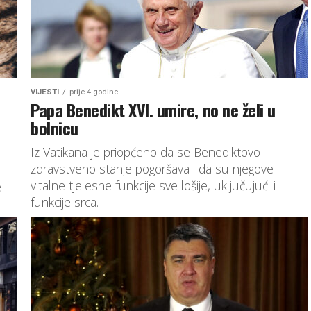
VIJESTI
prije 4 godine
Papa Benedikt XVI. umire, no ne želi u
bolnicu
Iz Vatikana je priopćeno da se Benediktovo
zdravstveno stanje pogoršava i da su njegove
vitalne tjelesne funkcije sve lošije, uključujući i
 i
funkcije srca.