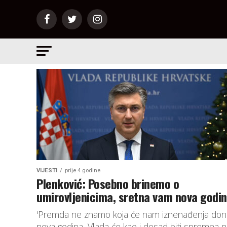
VIJESTI
prije 4 godine
Plenković: Posebno brinemo o
umirovljenicima, sretna vam nova godin
'Premda ne znamo koja će nam iznenađenja donij
nova godina, Vlada će kao i dosad biti spremna 