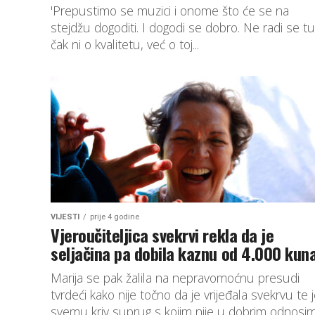
'Prepustimo se muzici i onome što će se na
stejdžu dogoditi. I dogodi se dobro. Ne radi se tu
čak ni o kvalitetu, već o toj...
VIJESTI
prije 4 godine
Vjeroučiteljica svekrvi rekla da je
seljačina pa dobila kaznu od 4.000 kun
Marija se pak žalila na nepravomoćnu presudi
tvrdeći kako nije točno da je vrijeđala svekrvu te 
svemu kriv suprug s kojim nije u dobrim odnosim