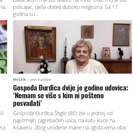
na,
policajac, cijela obitelj duboko religiozna. Sa 17
godina su...
MOZAIK
prije 4 godine
Gospođa Đurđica dvije je godine udovica:
‘Nemam se više s kim ni pošteno
posvađati’
10
Gospođa Đurđica Štiglić (80) živi u jednoj od
najstrmijih zagrebačkih ulica, na katu kuće na
era
Ksaveru. Zbog urođene mane na zglobovima oba