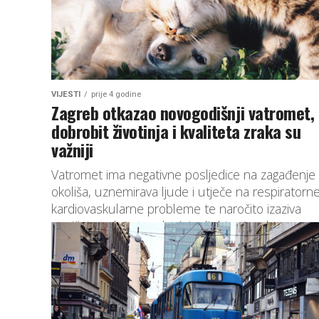
VIJESTI
prije 4 godine
Zagreb otkazao novogodišnji vatromet,
dobrobit životinja i kvaliteta zraka su
važniji
Vatromet ima negativne posljedice na zagađenje
okoliša, uznemirava ljude i utječe na respiratorne
kardiovaskularne probleme te naročito izaziva
panični strah i stres kućnim ljubimcima kao...