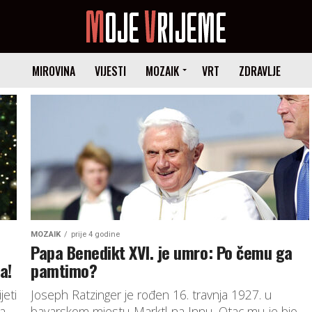
MIROVINA
VIJESTI
MOZAIK
VRT
ZDRAVLJE
MOZAIK
prije 4 godine
Papa Benedikt XVI. je umro: Po čemu ga
a!
pamtimo?
eti
Joseph Ratzinger je rođen 16. travnja 1927. u
na
bavarskom mjestu Marktl na Innu. Otac mu je bio