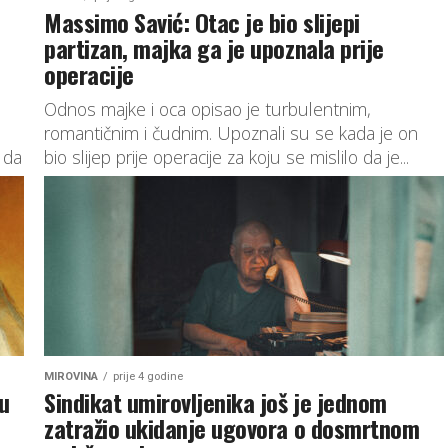
Massimo Savić: Otac je bio slijepi
partizan, majka ga je upoznala prije
operacije
Odnos majke i oca opisao je turbulentnim,
romantičnim i čudnim. Upoznali su se kada je on
 da
bio slijep prije operacije za koju se mislilo da je...
MIROVINA
prije 4 godine
u
Sindikat umirovljenika još je jednom
zatražio ukidanje ugovora o dosmrtnom