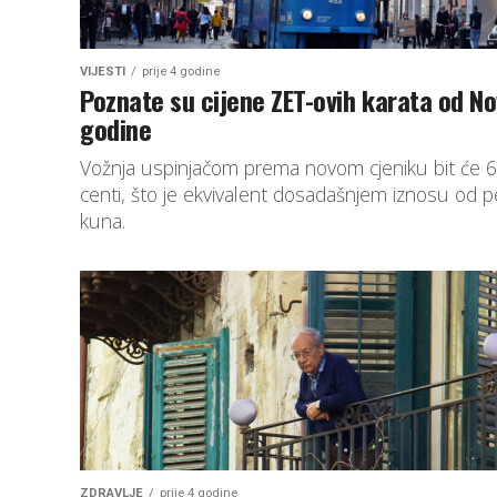
VIJESTI
prije 4 godine
Poznate su cijene ZET-ovih karata od N
godine
Vožnja uspinjačom prema novom cjeniku bit će 
centi, što je ekvivalent dosadašnjem iznosu od p
kuna.
ZDRAVLJE
prije 4 godine