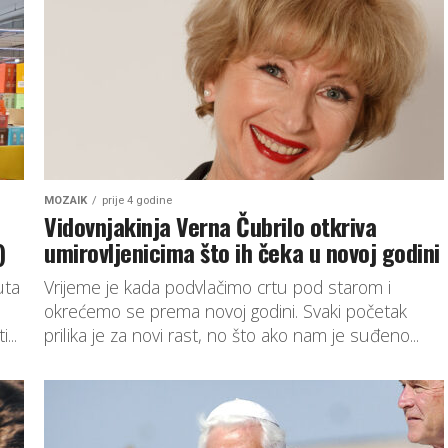
koljena već dugo se...
MOZAIK
prije 4 godine
Vidovnjakinja Verna Čubrilo otkriva
)
umirovljenicima što ih čeka u novoj godini
uta
Vrijeme je kada podvlačimo crtu pod starom i
okrećemo se prema novoj godini. Svaki početak
...
prilika je za novi rast, no što ako nam je suđeno...