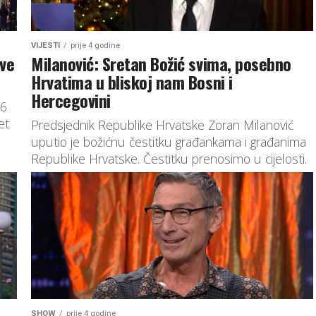
VIJESTI
prije 4 godine
ove
Milanović: Sretan Božić svima, posebno
Hrvatima u bliskoj nam Bosni i
Hercegovini
66
et
Predsjednik Republike Hrvatske Zoran Milanović
uputio je božićnu čestitku građankama i građanima
Republike Hrvatske. Čestitku prenosimo u cijelosti.
SHOW
prije 4 godine