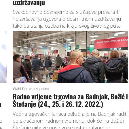
uzdržavanju
Svakodnevno doznajemo za slučajeve prevara ili
neizvršavanja ugovora o dosmrtnom uzdržavanju
tako da starija osoba na kraju svog životnog puta
ostaje i bez imovine i bez...
VIJESTI
prije 4 godine
Radno vrijeme trgovina za Badnjak, Božić i
a
Štefanje (24., 25. i 26. 12. 2022.)
Većina trgovačkih lanaca odlučila je na Badnjak raditi
je
po skraćenom radnom vremenu, dok će na Božić i
a.
Štefanje njihove poslovnice ostati zatvorene.