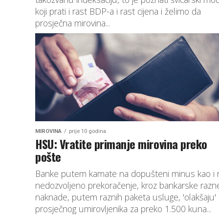
koji prati i rast BDP-a i rast cijena i želimo da
prosječna mirovina...
MIROVINA
prije 10 godina
HSU: Vratite primanje mirovina preko
pošte
Banke putem kamate na dopušteni minus kao i 
nedozvoljeno prekoračenje, kroz bankarske razn
naknade, putem raznih paketa usluge, 'olakšaju'
prosječnog umirovljenika za preko 1.500 kuna...