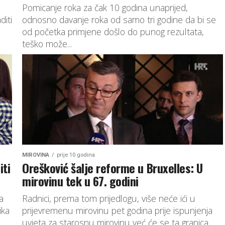
Pomicanje roka za čak 10 godina unaprijed,
diti
odnosno davanje roka od samo tri godine da bi se
od početka primjene došlo do punog rezultata,
teško može...
MIROVINA
prije 10 godina
iti
Orešković šalje reforme u Bruxelles: U
mirovinu tek u 67. godini
a
Radnici, prema tom prijedlogu, više neće ići u
ika
prijevremenu mirovinu pet godina prije ispunjenja
uvjeta za starosnu mirovinu već će se ta granica