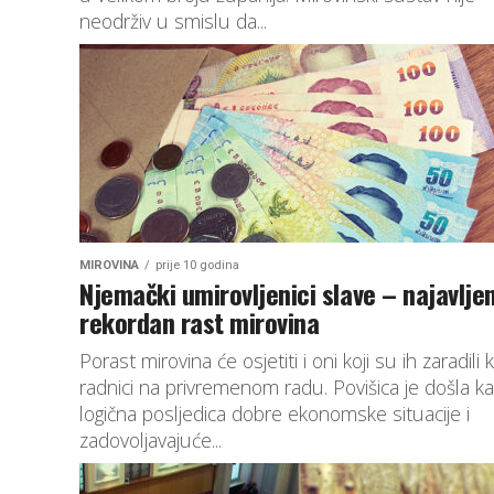
neodrživ u smislu da...
MIROVINA
prije 10 godina
Njemački umirovljenici slave – najavlje
rekordan rast mirovina
Porast mirovina će osjetiti i oni koji su ih zaradili 
radnici na privremenom radu. Povišica je došla k
logična posljedica dobre ekonomske situacije i
zadovoljavajuće...