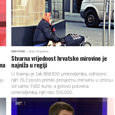
MIROVINA
prije 10 godina
Stvarna vrijednost hrvatske mirovine je
ima
najniža u regiji
U travnju je čak 868.830 umirovljenika, odnosno
ju
njih 76,3 posto primilo prosječnu mirovinu u iznosu
od samo 1682 kune, a gotovo polovina
umirovljenika, njih oko 550.000...