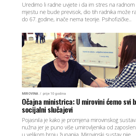
Uredimo li radne uvjete i da im stres na radnom
mjestu ne bude previsok, dio tih radnika može ra
do 67. godine, inače nema teorije. Psihofizičke...
MIROVINA
prije 10 godina
Očajna ministrica: U mirovini ćemo svi b
socijalni slučajevi
Pojasnila je kako je promjena mirovinskog sustav
nužna jer je puno više umirovljenika od zaposlen
u velikom broju županija. Mirovinski sustav nije