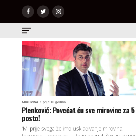
MIROVINA
prije 10 godina
Plenković: Povećat ću sve mirovine za 5
posto!
'Mi prije svega želimo usklađivanje mirovina,
takozvanu indeksaciju, to je poznati švicarski mo