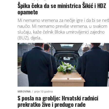
Špika čeka da se ministrica Šikić i HDZ
opamete
Mi nemamo vremena za nečije igre i da bi se net
naučio. Mi nemamo previše vremena, u svakom
slučaju, kaže čelnik Bloka umirovljenici zajedno
(BUZ), dijela...
MIROVINA
prije 10 godina
S posla na groblje: Hrvatski radnici
prekratko žive i predugo rade