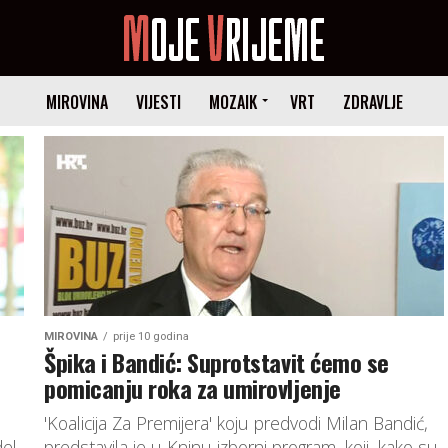
MIROVINA
VIJESTI
MOZAIK
VRT
ZDRAVLJE
MIROVINA
prije 10 godina
Špika i Bandić: Suprotstavit ćemo se
pomicanju roka za umirovljenje
'Koalicija Za Premijera' koju predvodi Milan Bandić,
del
predstavila je u Kninu izborni program, koji, kako su