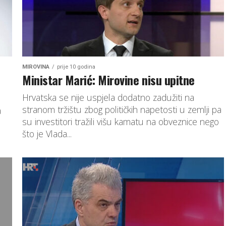
MIROVINA
prije 10 godina
Ministar Marić: Mirovine nisu upitne
Hrvatska se nije uspjela dodatno zadužiti na
stranom tržištu zbog političkih napetosti u zemlji pa
a
su investitori tražili višu kamatu na obveznice nego
što je Vlada...