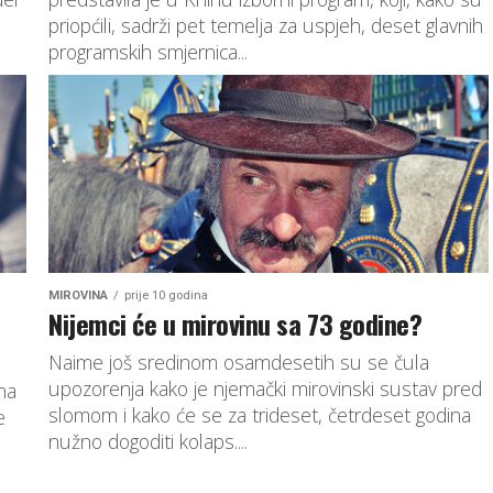
priopćili, sadrži pet temelja za uspjeh, deset glavnih
programskih smjernica...
MIROVINA
prije 10 godina
Nijemci će u mirovinu sa 73 godine?
Naime još sredinom osamdesetih su se čula
upozorenja kako je njemački mirovinski sustav pred
na
slomom i kako će se za trideset, četrdeset godina
e
nužno dogoditi kolaps....