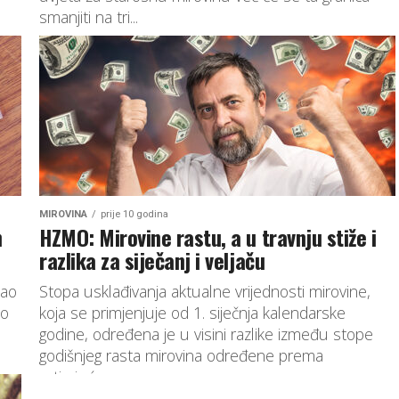
smanjiti na tri...
MIROVINA
prije 10 godina
n
HZMO: Mirovine rastu, a u travnju stiže i
razlika za siječanj i veljaču
kao
Stopa usklađivanja aktualne vrijednosti mirovine,
ao
koja se primjenjuje od 1. siječnja kalendarske
godine, određena je u visini razlike između stope
godišnjeg rasta mirovina određene prema
rotirajućem...