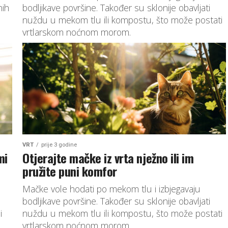
nih
bodljikave površine. Također su sklonije obavljati
nuždu u mekom tlu ili kompostu, što može postati
vrtlarskom noćnom morom.
VRT
prije 3 godine
mi
Otjerajte mačke iz vrta nježno ili im
pružite puni komfor
Mačke vole hodati po mekom tlu i izbjegavaju
bodljikave površine. Također su sklonije obavljati
i
nuždu u mekom tlu ili kompostu, što može postati
vrtlarskom noćnom morom.