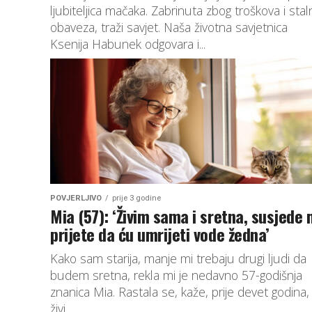
ljubiteljica mačaka. Zabrinuta zbog troškova i stal
obaveza, traži savjet. Naša životna savjetnica
Ksenija Habunek odgovara i...
POVJERLJIVO
prije 3 godine
Mia (57): ‘Živim sama i sretna, susjede 
prijete da ću umrijeti vode žedna’
Kako sam starija, manje mi trebaju drugi ljudi da
budem sretna, rekla mi je nedavno 57-godišnja
znanica Mia. Rastala se, kaže, prije devet godina, 
živi...