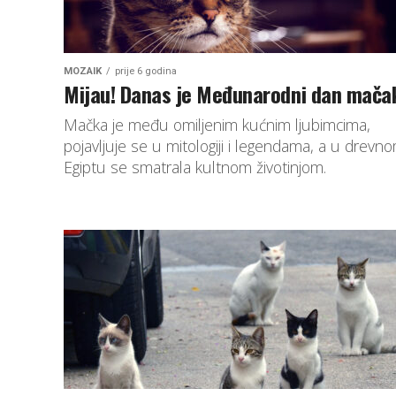
MOZAIK
prije 6 godina
Mijau! Danas je Međunarodni dan mača
Mačka je među omiljenim kućnim ljubimcima,
pojavljuje se u mitologiji i legendama, a u drevn
Egiptu se smatrala kultnom životinjom.