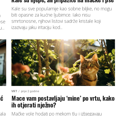
Kale su sve popularnije kao sobne biljke, no mogu
biti opasne za kućne ljubimce. Iako nisu
n
smrtonosne, njihovi listovi sadrže kristale koji
ose
izazivaju jaku iritaciju kod...
...
VRT
prije 2 godine
eć
Mace vam postavljaju ‘mine’ po vrtu, kako
ih otjerati nježno?
ala
Mačke vole hodati po mekom tlu i izbjegavaju