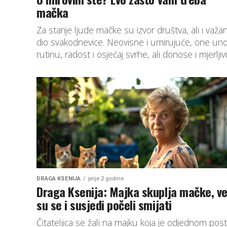
mačka
Za starije ljude mačke su izvor društva, ali i važa
dio svakodnevice. Neovisne i umirujuće, one un
rutinu, radost i osjećaj svrhe, ali donose i mjerljivu
DRAGA KSENIJA
prije 2 godine
Draga Ksenija: Majka skuplja mačke, v
su se i susjedi počeli smijati
Čitateljica se žali na majku koja je odjednom post