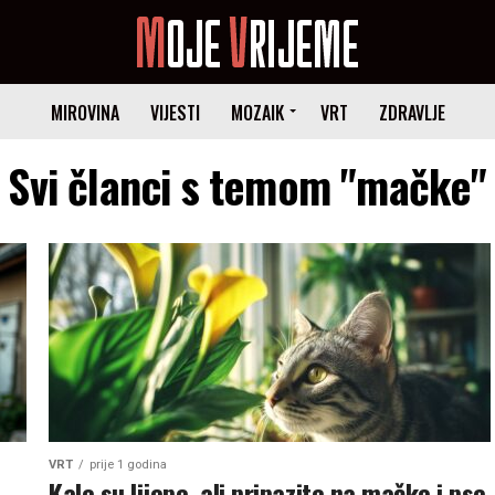
MIROVINA
VIJESTI
MOZAIK
VRT
ZDRAVLJE
Svi članci s temom "mačke"
VRT
prije 1 godina
Kale su lijepe, ali pripazite na mačke i pse