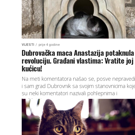
VIJESTI
prije 4 godine
Dubrovačka maca Anastazija potaknula 
revoluciju. Građani vlastima: Vratite joj
kućicu!
Na meti komentatora našao se, posve nepraved
i sam grad Dubrovnik sa svojim stanovnicima koj
su neki komentatori nazivali pohlepnima i
bešćutnima.