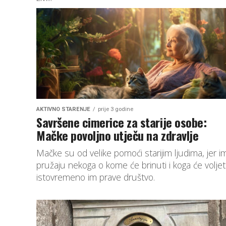
AKTIVNO STARENJE
prije 3 godine
Savršene cimerice za starije osobe:
Mačke povoljno utječu na zdravlje
Mačke su od velike pomoći starijim ljudima, jer i
pružaju nekoga o kome će brinuti i koga će voljeti
istovremeno im prave društvo.