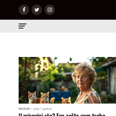
MOZAIK
prije 1 godina
U mirovini ste? Evo zašto vam treba