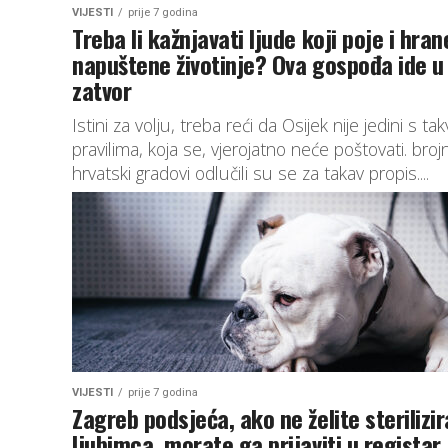
VIJESTI
prije 7 godina
Treba li kažnjavati ljude koji poje i hran
napuštene životinje? Ova gospođa ide u
zatvor
Istini za volju, treba reći da Osijek nije jedini s ta
pravilima, koja se, vjerojatno neće poštovati. brojn
hrvatski gradovi odlučili su se za takav propis....
VIJESTI
prije 7 godina
Zagreb podsjeća, ako ne želite sterilizir
ljubimca, morate ga prijaviti u registar