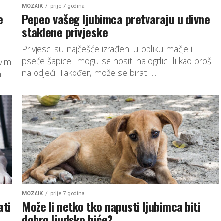
MOZAIK
prije 7 godina
e
Pepeo vašeg ljubimca pretvaraju u divne
staklene privjeske
Privjesci su najčešće izrađeni u obliku mačje ili
pseće šapice i mogu se nositi na ogrlici ili kao broš
kvim
na odjeći. Također, može se birati i...
i
MOZAIK
prije 7 godina
ati
Može li netko tko napusti ljubimca biti
dobro ljudsko biće?