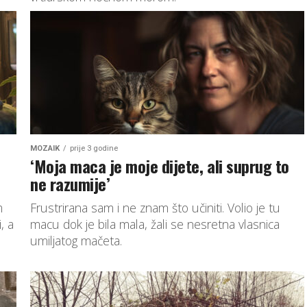
MOZAIK
prije 3 godine
‘Moja maca je moje dijete, ali suprug to
ne razumije’
m
Frustrirana sam i ne znam što učiniti. Volio je tu
, a
macu dok je bila mala, žali se nesretna vlasnica
umiljatog mačeta.