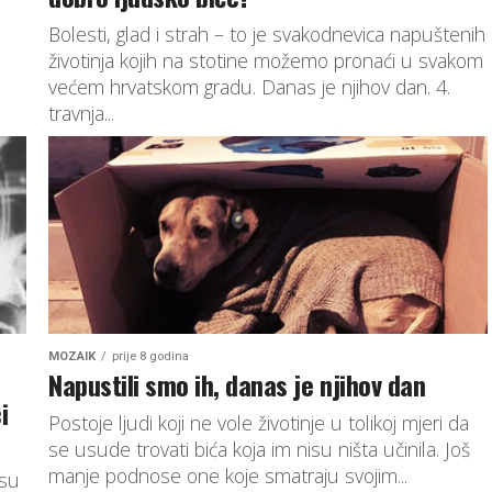
Bolesti, glad i strah – to je svakodnevica napuštenih
životinja kojih na stotine možemo pronaći u svakom
većem hrvatskom gradu. Danas je njihov dan. 4.
travnja...
MOZAIK
prije 8 godina
Napustili smo ih, danas je njihov dan
i
Postoje ljudi koji ne vole životinje u tolikoj mjeri da
se usude trovati bića koja im nisu ništa učinila. Još
manje podnose one koje smatraju svojim...
 su