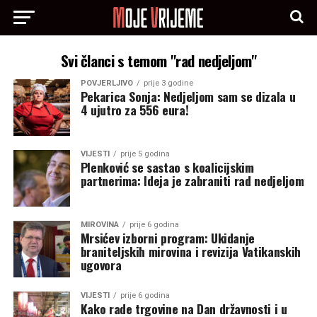
Svi članci s temom "rad nedjeljom"
POVJERLJIVO
prije 3 godine
Pekarica Sonja: Nedjeljom sam se dizala u
4 ujutro za 556 eura!
VIJESTI
prije 5 godina
Plenković se sastao s koalicijskim
partnerima: Ideja je zabraniti rad nedjeljom
MIROVINA
prije 6 godina
Mrsićev izborni program: Ukidanje
braniteljskih mirovina i revizija Vatikanskih
ugovora
VIJESTI
prije 6 godina
Kako rade trgovine na Dan državnosti i u