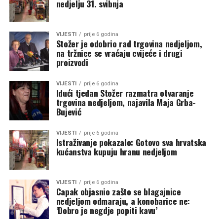
nedjelju 31. svibnja
VIJESTI
prije 6 godina
Stožer je odobrio rad trgovina nedjeljom,
na tržnice se vraćaju cvijeće i drugi
proizvodi
VIJESTI
prije 6 godina
Idući tjedan Stožer razmatra otvaranje
trgovina nedjeljom, najavila Maja Grba-
Bujević
VIJESTI
prije 6 godina
Istraživanje pokazalo: Gotovo sva hrvatska
kućanstva kupuju hranu nedjeljom
VIJESTI
prije 6 godina
Capak objasnio zašto se blagajnice
nedjeljom odmaraju, a konobarice ne:
‘Dobro je negdje popiti kavu’