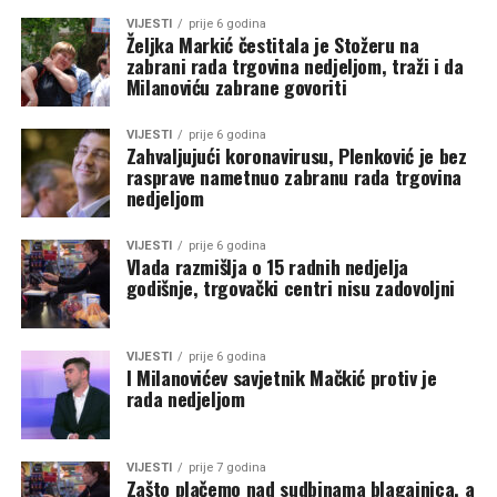
VIJESTI
prije 6 godina
Željka Markić čestitala je Stožeru na
zabrani rada trgovina nedjeljom, traži i da
Milanoviću zabrane govoriti
VIJESTI
prije 6 godina
Zahvaljujući koronavirusu, Plenković je bez
rasprave nametnuo zabranu rada trgovina
nedjeljom
VIJESTI
prije 6 godina
Vlada razmišlja o 15 radnih nedjelja
godišnje, trgovački centri nisu zadovoljni
VIJESTI
prije 6 godina
I Milanovićev savjetnik Mačkić protiv je
rada nedjeljom
VIJESTI
prije 7 godina
Zašto plačemo nad sudbinama blagajnica, a