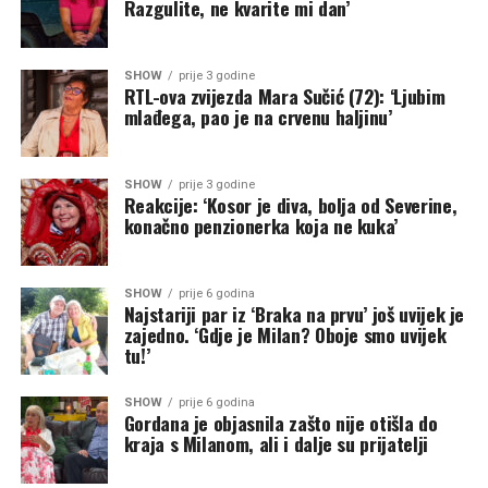
Razgulite, ne kvarite mi dan’
SHOW
prije 3 godine
RTL-ova zvijezda Mara Sučić (72): ‘Ljubim
mlađega, pao je na crvenu haljinu’
SHOW
prije 3 godine
Reakcije: ‘Kosor je diva, bolja od Severine,
konačno penzionerka koja ne kuka’
SHOW
prije 6 godina
Najstariji par iz ‘Braka na prvu’ još uvijek je
zajedno. ‘Gdje je Milan? Oboje smo uvijek
tu!’
SHOW
prije 6 godina
Gordana je objasnila zašto nije otišla do
kraja s Milanom, ali i dalje su prijatelji