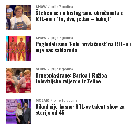
SHOW
prije 7 godina
Štefica se na Instagramu obračunala s
RTL-om i ‘Tri, dva, jedan – kuhaj!’
SHOW
prije 7 godina
Pogledali smo ‘Golu privlačnost’ na RTL-u i
nije nas sablaznila
SHOW
prije 8 godina
Drugoplasirane: Barica i Ružica –
televizijske zvijezde iz Zeline
MOZAIK
prije 10 godina
Nikad nije kasno: RTL-ov talent show za
starije od 45