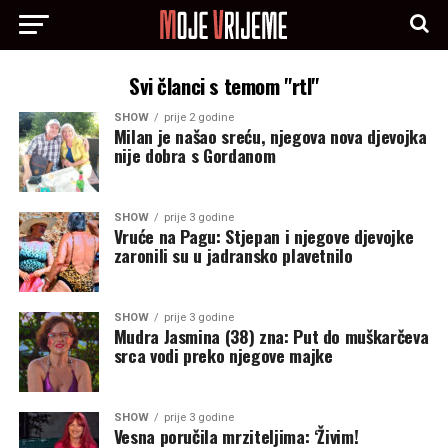
Svi članci s temom "rtl"
SHOW
prije 2 godine
Milan je našao sreću, njegova nova djevojka
nije dobra s Gordanom
SHOW
prije 3 godine
Vruće na Pagu: Stjepan i njegove djevojke
zaronili su u jadransko plavetnilo
SHOW
prije 3 godine
Mudra Jasmina (38) zna: Put do muškarčeva
srca vodi preko njegove majke
SHOW
prije 3 godine
Vesna poručila mrziteljima: ‘Živim!