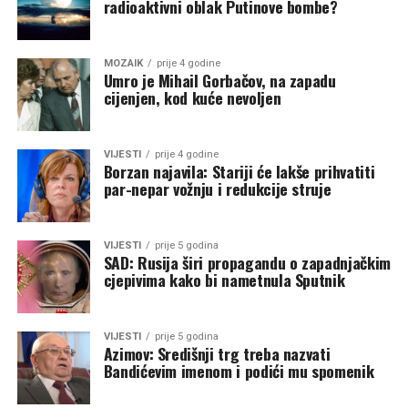
radioaktivni oblak Putinove bombe?
MOZAIK
prije 4 godine
Umro je Mihail Gorbačov, na zapadu
cijenjen, kod kuće nevoljen
VIJESTI
prije 4 godine
Borzan najavila: Stariji će lakše prihvatiti
par-nepar vožnju i redukcije struje
VIJESTI
prije 5 godina
SAD: Rusija širi propagandu o zapadnjačkim
cjepivima kako bi nametnula Sputnik
VIJESTI
prije 5 godina
Azimov: Središnji trg treba nazvati
Bandićevim imenom i podići mu spomenik