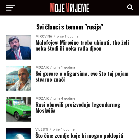
Svi članci s temom "rusija"
MIROVINA
prije 1 godina
Malofejev: Mirovine treba ukinuti, tko želi
neka štedi ili neka rađa djecu
MOZAIK
prije 1 godina
Svi govore o oligarsima, evo što taj pojam
stvarno znači
MOZAIK
prije 4 godine
Rusi obnovili proizvodnju legendarnog
Moskviča
VIJESTI
prije 4 godine
Što čine zemlje koje bi mogao poklopiti