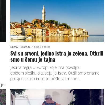
NEMA PREDAJE
prije 6 godina
Svi su crveni, jedino Istra je zelena. Otkrili
smo u čemu je tajna
Jedina regija u Europi koje ima povoljnu
epidemiološku situaciju je Istra. Otišli smo onamo
provjeriti kako im je to pošlo za rukom.
ije