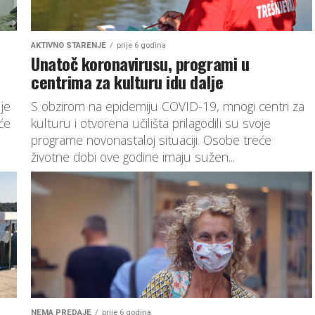
AKTIVNO STARENJE
prije 6 godina
Unatoč koronavirusu, programi u
centrima za kulturu idu dalje
je
S obzirom na epidemiju COVID-19, mnogi centri za
će
kulturu i otvorena učilišta prilagodili su svoje
programe novonastaloj situaciji. Osobe treće
životne dobi ove godine imaju sužen...
NEMA PREDAJE
prije 6 godina