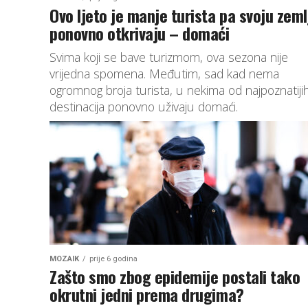
Ovo ljeto je manje turista pa svoju zeml
ponovno otkrivaju – domaći
Svima koji se bave turizmom, ova sezona nije
vrijedna spomena. Međutim, sad kad nema
ogromnog broja turista, u nekima od najpoznatiji
destinacija ponovno uživaju domaći.
MOZAIK
prije 6 godina
Zašto smo zbog epidemije postali tako
okrutni jedni prema drugima?