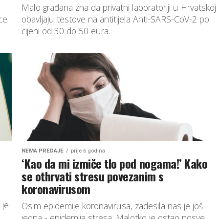
Malo građana zna da privatni laboratoriji u Hrvatskoj
nce
obavljaju testove na antitijela Anti-SARS-CoV-2 po
cijeni od 30 do 50 eura.
NEMA PREDAJE
prije 6 godina
‘Kao da mi izmiče tlo pod nogama!’ Kako
se othrvati stresu povezanim s
koronavirusom
 je
Osim epidemije koronavirusa, zadesila nas je još
jedna - epidemija stresa. Malotko je ostao posve