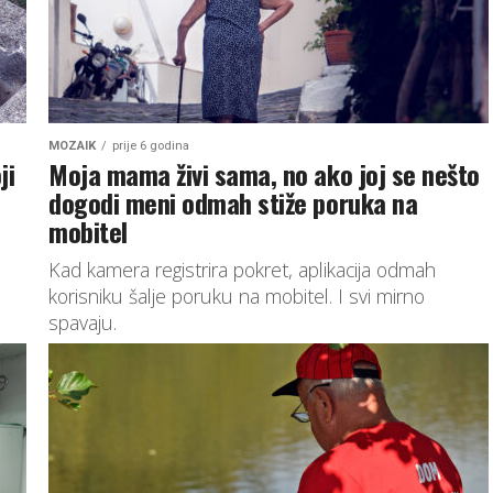
MOZAIK
prije 6 godina
ji
Moja mama živi sama, no ako joj se nešto
dogodi meni odmah stiže poruka na
mobitel
Kad kamera registrira pokret, aplikacija odmah
korisniku šalje poruku na mobitel. I svi mirno
spavaju.