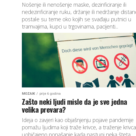
Nošenje ili nenošenje maske, dezinficiranje ili
nedezinficiranje ruku, držanje ili nedržanje dista
postale su teme oko kojih se svađaju putnici u
tramvajima, kupci u trgovinama, pacijenti...
MOZAIK
prije 6 godina
Zašto neki ljudi misle da je sve jedna
velika prevara?
Ideja o zavjeri kao objašnjenju pojave pandemije
pomažu ljudima koji traže krivce, a traženje krivca
uobičajeno ponašanje kada nastupi neka šteta.