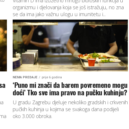
Vitamin D ima izuzetno mnogo bioloških funkcija u
organizmu i djelovanja koja se još istražuju, no zna
se da ima jako važnu ulogu u imunitetu i...
NEMA PREDAJE
prije 6 godina
 sa
‘Puno mi znači da barem povremeno mogu
doći’ Tko sve ima pravo na pučku kuhinju?
ma
U gradu Zagrebu djeluje nekoliko gradskih i crkvenih
pučkih kuhinja u kojima se svakoga dana podijeli
ima
oko 3.000 obroka.