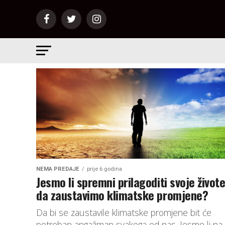
NEMA PREDAJE
prije 6 godina
Jesmo li spremni prilagoditi svoje život
da zaustavimo klimatske promjene?
Da bi se zaustavile klimatske promjene bit će
potreban angažman svakoga od nas. Jesmo li na 