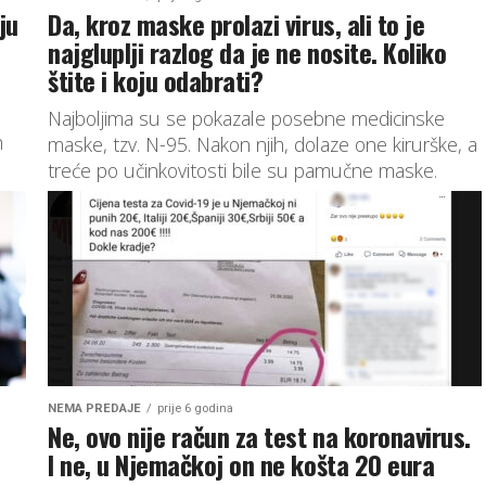
ju
Da, kroz maske prolazi virus, ali to je
najgluplji razlog da je ne nosite. Koliko
štite i koju odabrati?
Najboljima su se pokazale posebne medicinske
h
maske, tzv. N-95. Nakon njih, dolaze one kirurške, a
treće po učinkovitosti bile su pamučne maske.
NEMA PREDAJE
prije 6 godina
Ne, ovo nije račun za test na koronavirus.
I ne, u Njemačkoj on ne košta 20 eura