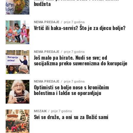
budžeta
NEMA PREDAJE
prije 7 godina
Vrtić ili baka-servis? Što je za djecu bolje?
NEMA PREDAJE
prije 7 godina
Još malo pa birate. Nudi se sve; od
socijalizma preko suverenizma do korupcije
NEMA PREDAJE
prije 7 godina
Optimisti se bolje nose s kroničnim
bolestima i lakše se oporavljaju
MOZAIK
prije 7 godina
Svi se druže, a oni su za Božić sami