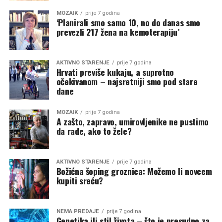
MOZAIK
prije 7 godina
‘Planirali smo samo 10, no do danas smo
prevezli 217 žena na kemoterapiju’
AKTIVNO STARENJE
prije 7 godina
Hrvati previše kukaju, a suprotno
očekivanom – najsretniji smo pod stare
dane
MOZAIK
prije 7 godina
A zašto, zapravo, umirovljenike ne pustimo
da rade, ako to žele?
AKTIVNO STARENJE
prije 7 godina
Božićna šoping groznica: Možemo li novcem
kupiti sreću?
NEMA PREDAJE
prije 7 godina
Genetika ili stil života – što je presudno za