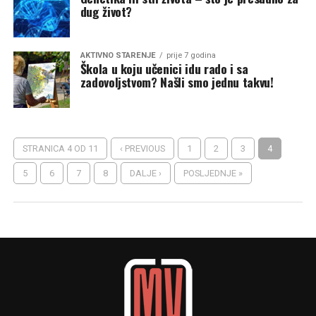
dug život?
AKTIVNO STARENJE
prije 7 godina
Škola u koju učenici idu rado i sa
zadovoljstvom? Našli smo jednu takvu!
STRANICA 4 OD 11
‹ PREVIOUS
1
2
3
4
5
6
7
8
DALJE ›
POSLJEDNJE »