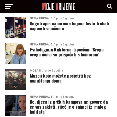
NEMA PREDAJE
prije 6 godina
Dugotrajne namirnice kojima biste trebali
napuniti smočnicu
NEMA PREDAJE
prije 6 godina
Psihologinja Kaliterna-Lipovčan: ‘Svega
ovoga ćemo se prisjećati s humorom’
MOZAIK
prije 6 godina
Muzeji koje možete posjetiti bez
napuštanja doma
NEMA PREDAJE
prije 6 godina
Ne, djeca iz grčkih kampova ne govore da
će vas zaklati, riječ je o snimci iz ‘malog
kalifata’