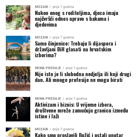
MOZAIK
prije 7 godina
Nakon onog s roditeljima, djeca imaju
najčvršći odnos upravo s bakama i
djedovima
MOZAIK
prije 7 godina
Samo činjenice: Trebaju li dijaspora i
državljani BiH glasati na hrvatskim
izborima?
NEMA PREDAJE
prije 7 godina
Nije isto je li slobodna nedjelja ili koji drugi
dan. Ali mnoge profesije ne mogu birati
NEMA PREDAJE
prije 7 godina
Aktivizam i biznis: U vrijeme izbora,
društvene mreže zamućuju granicu između
istine i laži
MOZAIK
prije 7 godina
Kako smo proslavili Božić i ostali unutar