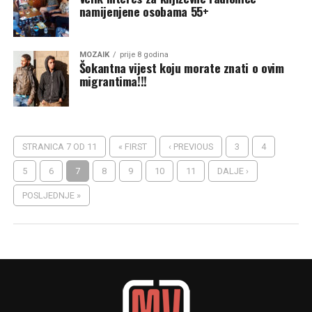
namijenjene osobama 55+
MOZAIK
prije 8 godina
Šokantna vijest koju morate znati o ovim
migrantima!!!
STRANICA 7 OD 11
« FIRST
‹ PREVIOUS
3
4
5
6
7
8
9
10
11
DALJE ›
POSLJEDNJE »