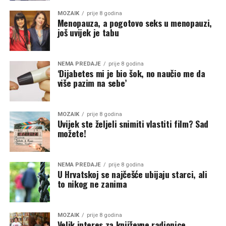
MOZAIK
prije 8 godina
Menopauza, a pogotovo seks u menopauzi,
još uvijek je tabu
NEMA PREDAJE
prije 8 godina
‘Dijabetes mi je bio šok, no naučio me da
više pazim na sebe’
MOZAIK
prije 8 godina
Uvijek ste željeli snimiti vlastiti film? Sad
možete!
NEMA PREDAJE
prije 8 godina
U Hrvatskoj se najčešće ubijaju starci, ali
to nikog ne zanima
MOZAIK
prije 8 godina
Velik interes za književne radionice