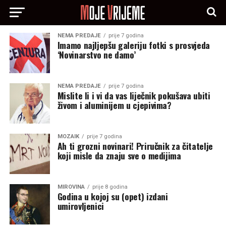
NEMA PREDAJE
prije 7 godina
Imamo najljepšu galeriju fotki s prosvjeda
‘Novinarstvo ne damo’
NEMA PREDAJE
prije 7 godina
Mislite li i vi da vas liječnik pokušava ubiti
živom i aluminijem u cjepivima?
MOZAIK
prije 7 godina
Ah ti grozni novinari! Priručnik za čitatelje
koji misle da znaju sve o medijima
MIROVINA
prije 8 godina
Godina u kojoj su (opet) izdani
umirovljenici