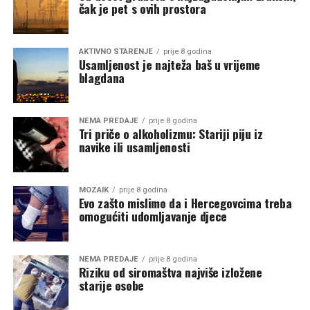
čak je pet s ovih prostora
AKTIVNO STARENJE
prije 8 godina
Usamljenost je najteža baš u vrijeme
blagdana
NEMA PREDAJE
prije 8 godina
Tri priče o alkoholizmu: Stariji piju iz
navike ili usamljenosti
MOZAIK
prije 8 godina
Evo zašto mislimo da i Hercegovcima treba
omogućiti udomljavanje djece
NEMA PREDAJE
prije 8 godina
Riziku od siromaštva najviše izložene
starije osobe