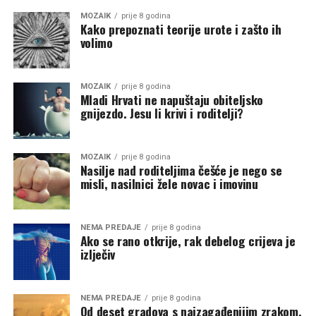
MOZAIK
prije 8 godina
Kako prepoznati teorije urote i zašto ih
volimo
MOZAIK
prije 8 godina
Mladi Hrvati ne napuštaju obiteljsko
gnijezdo. Jesu li krivi i roditelji?
MOZAIK
prije 8 godina
Nasilje nad roditeljima češće je nego se
misli, nasilnici žele novac i imovinu
NEMA PREDAJE
prije 8 godina
Ako se rano otkrije, rak debelog crijeva je
izlječiv
NEMA PREDAJE
prije 8 godina
Od deset gradova s najzagađenijim zrakom,