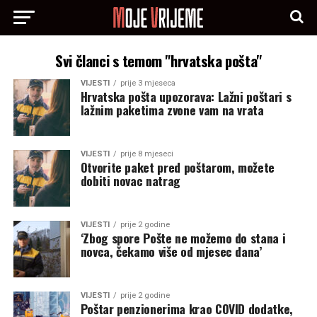
Svi članci s temom "hrvatska pošta"
VIJESTI
prije 3 mjeseca
Hrvatska pošta upozorava: Lažni poštari s
lažnim paketima zvone vam na vrata
VIJESTI
prije 8 mjeseci
Otvorite paket pred poštarom, možete
dobiti novac natrag
VIJESTI
prije 2 godine
‘Zbog spore Pošte ne možemo do stana i
novca, čekamo više od mjesec dana’
VIJESTI
prije 2 godine
Poštar penzionerima krao COVID dodatke,