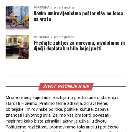
MIROVINA
prije 8 godina
Novim umirovljenicima poštar više ne kuca
na vrata
MIROVINA
prije 8 godina
Predajte zahtjev za mirovinu, invalidninu ili
dječji doplatak u bilo kojoj pošti
ŽIVOT POČINJE S 50!
Mi smo medij zajednice. Razbijamo predrasude o starenju i
starosti – živimo. Pratimo teme zdravlja, zdravstvene,
obiteljske i mirovinske politike, politike, kulture, zabave,
znanosti i životnog stila. Želimo vas ohrabriti, povezati i
inspirirati kako biste zdravije i aktivnije uživali u životu.
Poštujemo različitosti, promoviramo toleranciju i potičemo