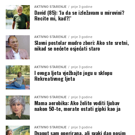
AKTIVNO STARENJE
prije 3 godine
David (85): ‘Ja da se izležavam u mirovini?
Recite mi, kad?!’
AKTIVNO STARENJE
prije 3 godine
Slavni postolar mudro zbori: Ako ste sretni,
nikad se nećete osjećati staro
AKTIVNO STARENJE
prije 3 godine
I ovoga ljeta vježbajte jogu u sklopu
Rekreativnog ljeta
AKTIVNO STARENJE
prije 3 godine
Mama aerobika: Ako želite voditi ljubav
nakon 50-te, morate ostati gipki kao ja
AKTIVNO STARENJE
prije 3 godine
Dvaput sam operirana, ali svaki dan nosim