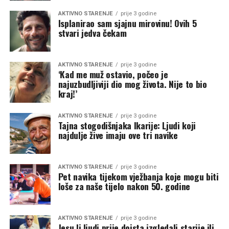
AKTIVNO STARENJE
prije 3 godine
Isplanirao sam sjajnu mirovinu! Ovih 5
stvari jedva čekam
AKTIVNO STARENJE
prije 3 godine
‘Kad me muž ostavio, počeo je
najuzbudljiviji dio mog života. Nije to bio
kraj!’
AKTIVNO STARENJE
prije 3 godine
Tajna stogodišnjaka Ikarije: Ljudi koji
najdulje žive imaju ove tri navike
AKTIVNO STARENJE
prije 3 godine
Pet navika tijekom vježbanja koje mogu biti
loše za naše tijelo nakon 50. godine
AKTIVNO STARENJE
prije 3 godine
Jesu li ljudi prije doista izgledali starije ili