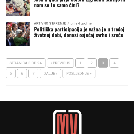
nam se to samo čini?
AKTIVNO STARENJE
prije 4 godine
Politička participacija je važna je u trećoj
životnoj dobi, donosi osjećaj svrhe i sreće
STRANICA 3 OD 24
‹ PREVIOUS
1
2
3
4
5
6
7
DALJE ›
POSLJEDNJE »