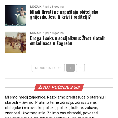
MOZAIK
prije 8 godina
Mladi Hrvati ne napuštaju obiteljsko
gnijezdo. Jesu li krivi i roditelji?
MOZAIK
prije 8 godina
Droga i seks u socijalizmu: Život zlatnih
omladinaca u Zagrebu
STRANICA 1 OD 2
1
2
ŽIVOT POČINJE S 50!
Mi smo medij zajednice. Razbijamo predrasude o starenju i
starosti – živimo. Pratimo teme zdravlja, zdravstvene,
obiteljske i mirovinske politike, politike, kulture, zabave,
znanosti i životnog stila. Želimo vas ohrabriti, povezati i