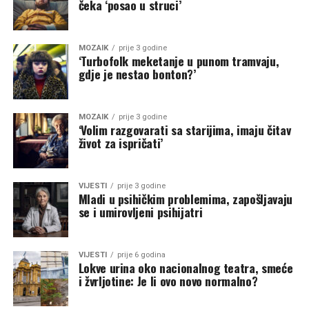
čeka ‘posao u struci’
MOZAIK
prije 3 godine
‘Turbofolk meketanje u punom tramvaju,
gdje je nestao bonton?’
MOZAIK
prije 3 godine
‘Volim razgovarati sa starijima, imaju čitav
život za ispričati’
VIJESTI
prije 3 godine
Mladi u psihičkim problemima, zapošljavaju
se i umirovljeni psihijatri
VIJESTI
prije 6 godina
Lokve urina oko nacionalnog teatra, smeće
i žvrljotine: Je li ovo novo normalno?