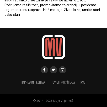
inspirirati kako biste zdravije i aktivnije uživali u životu.
Poštujemo različitosti, promoviramo toleranciju i potičemo
argumentiranu raspravu. Naš moto je: Živite brzo, umrite stari.
Jako stari.
IMPRESUM I KONTAKT
UVJETI KORIŠTENJA
RSS
© 2014 - 2026 Moje Vrijeme®