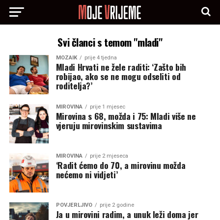
Svi članci s temom "mladi"
MOZAIK
prije 4 tjedna
Mladi Hrvati ne žele raditi: ‘Zašto bih
robijao, ako se ne mogu odseliti od
roditelja?’
MIROVINA
prije 1 mjesec
Mirovina s 68, možda i 75: Mladi više ne
vjeruju mirovinskim sustavima
MIROVINA
prije 2 mjeseca
‘Radit ćemo do 70, a mirovinu možda
nećemo ni vidjeti’
POVJERLJIVO
prije 2 godine
Ja u mirovini radim, a unuk leži doma jer