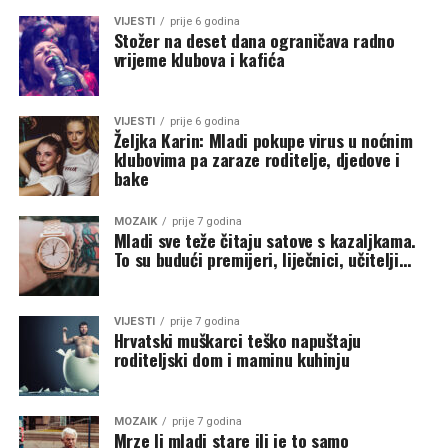
VIJESTI
prije 6 godina
Stožer na deset dana ograničava radno
vrijeme klubova i kafića
VIJESTI
prije 6 godina
Željka Karin: Mladi pokupe virus u noćnim
klubovima pa zaraze roditelje, djedove i
bake
MOZAIK
prije 7 godina
Mladi sve teže čitaju satove s kazaljkama.
To su budući premijeri, liječnici, učitelji…
VIJESTI
prije 7 godina
Hrvatski muškarci teško napuštaju
roditeljski dom i maminu kuhinju
MOZAIK
prije 7 godina
Mrze li mladi stare ili je to samo