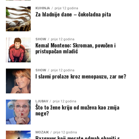
KUHINJA
prije 12 godina
Za hladnije dane – čokoladna pita
SHOW
prije 12 godina
Kemal Monteno: Skroman, povučen i
pristupačan mladić
SHOW
prije 12 godina
I slavni prolaze kroz menopauzu, zar ne?
LJUBAV
prije 12 godina
Što to žene kriju od muževa kao zmija
noge?
MOZAIK
prije 12 godina
Razgovor koji morate odmah obaviti s