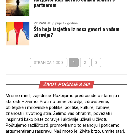
partnerom
ZDRAVLJE
prije 12 godina
Što boja iscjetka iz nosa govori o vašem
zdravlju?
STRANICA 1 OD 3
1
2
3
ŽIVOT POČINJE S 50!
Mi smo medij zajednice. Razbijamo predrasude o starenju i
starosti – živimo. Pratimo teme zdravlja, zdravstvene,
obiteljske i mirovinske politike, politike, kulture, zabave,
znanosti i životnog stila. Želimo vas ohrabriti, povezati i
inspirirati kako biste zdravije i aktivnije uživali u životu.
Poštujemo različitosti, promoviramo toleranciju i potičemo
argumentiranu raspravu. Naš moto je: Živite brzo, umrite stari.