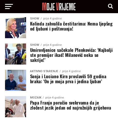
SHOW
prije 4 godine
Kolinda zahvalila čestitarima: Nema ljepšeg
od ljubavi i poštovanja!
SHOW
prije 4 godine
Umirovljenice sačekale Plenkovića: ‘Najbolji
ste premijer ikad! Milanović neka se
sakrije!’
AKTIVNO STARENJE
prije 4 godine
Sonja i Luciano Kirn proslavili 59 godina
braka: ‘On je moja prva i jedina ljubav’
MOZAIK
prije 4 godine
Papa Franjo poručio svekrvama da je
zločest jezik jedan od najružnijih grijehova