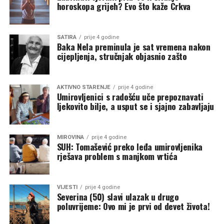
horoskopa grijeh? Evo što kaže Crkva
SATIRA
prije 4 godine
Baka Nela preminula je sat vremena nakon
cijepljenja, stručnjak objasnio zašto
AKTIVNO STARENJE
prije 4 godine
Umirovljenici s radošću uče prepoznavati
ljekovito bilje, a usput se i sjajno zabavljaju
MIROVINA
prije 4 godine
SUH: Tomašević preko leđa umirovljenika
rješava problem s manjkom vrtića
VIJESTI
prije 4 godine
Severina (50) slavi ulazak u drugo
poluvrijeme: Ovo mi je prvi od devet života!