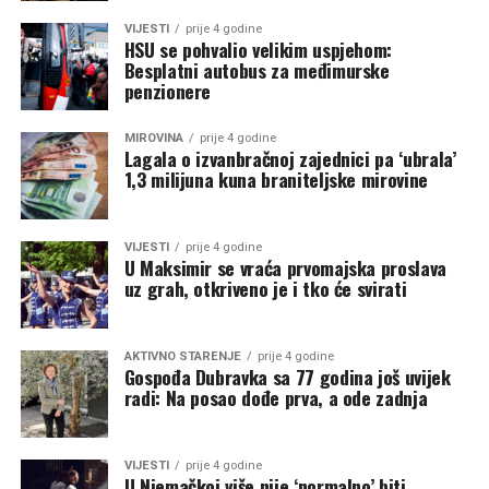
VIJESTI
prije 4 godine
HSU se pohvalio velikim uspjehom:
Besplatni autobus za međimurske
penzionere
MIROVINA
prije 4 godine
Lagala o izvanbračnoj zajednici pa ‘ubrala’
1,3 milijuna kuna braniteljske mirovine
VIJESTI
prije 4 godine
U Maksimir se vraća prvomajska proslava
uz grah, otkriveno je i tko će svirati
AKTIVNO STARENJE
prije 4 godine
Gospođa Dubravka sa 77 godina još uvijek
radi: Na posao dođe prva, a ode zadnja
VIJESTI
prije 4 godine
U Njemačkoj više nije ‘normalno’ biti