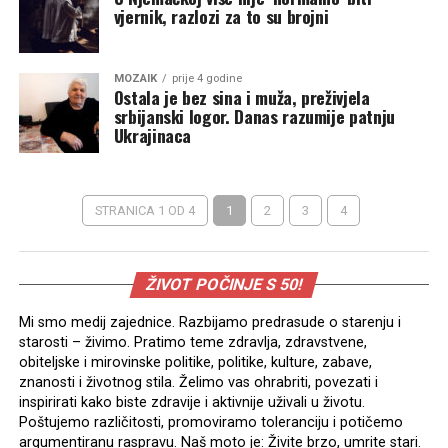
vjernik, razlozi za to su brojni
MOZAIK
prije 4 godine
Ostala je bez sina i muža, preživjela
srbijanski logor. Danas razumije patnju
Ukrajinaca
STRANICA 1 OD 4
1
2
3
4
ŽIVOT POČINJE S 50!
Mi smo medij zajednice. Razbijamo predrasude o starenju i
starosti – živimo. Pratimo teme zdravlja, zdravstvene,
obiteljske i mirovinske politike, politike, kulture, zabave,
znanosti i životnog stila. Želimo vas ohrabriti, povezati i
inspirirati kako biste zdravije i aktivnije uživali u životu.
Poštujemo različitosti, promoviramo toleranciju i potičemo
argumentiranu raspravu. Naš moto je: Živite brzo, umrite stari.