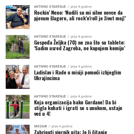
AKTIVNO STARENJE
prije 4 godine
Rockin’ Neno: ‘Nudili su mi silne novce da
pjevam šlagere, ali rock’n’roll je život moj!’
AKTIVNO STARENJE
prije 4 godine
Gospođa Željka (70) ne zna što su tablete:
‘Sadim usred Zagreba, ne kupujem kemiju’
AKTIVNO STARENJE
prije 4 godine
Ladislav i Rade u misiji pomoći izbjeglim
Ukrajincima
AKTIVNO STARENJE
prije 4 godine
Koja organizacija bake Gordane! Da bi
stigla kuhati i igrati se s unukom, ustaje
već u 4!
MOZAIK
prije 4 godine
Zabrinuti vjernik pita: Je li čitanje