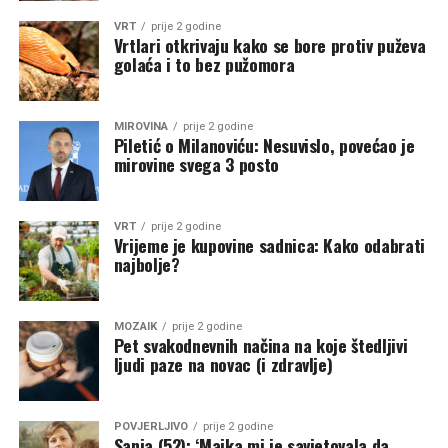
VRT
prije 2 godine
Vrtlari otkrivaju kako se bore protiv puževa
golaća i to bez pužomora
MIROVINA
prije 2 godine
Piletić o Milanoviću: Nesuvislo, povećao je
mirovine svega 3 posto
VRT
prije 2 godine
Vrijeme je kupovine sadnica: Kako odabrati
najbolje?
MOZAIK
prije 2 godine
Pet svakodnevnih načina na koje štedljivi
ljudi paze na novac (i zdravlje)
POVJERLJIVO
prije 2 godine
Sanja (52): ‘Majka mi je savjetovala da