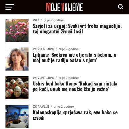
VRT
prije 2 godine
Savjeti za uzgoj: Svaki vrt treba magnoliju,
taj elegantni živući fosil
POVJERLJIVO
prije 2 godine
Ljiljana: ‘Svekrva me otjerala s bebom, a
moj muž je radije ostao s njom’
POVJERLJIVO
prije 2 godine
Uskrs kod bake Nene: ‘Nekad sam rintala
po kući, unuk me naučio što je važno’
ZDRAVLJE
prije 2 godine
Kolonoskopija sprječava rak, evo kako se
izvodi