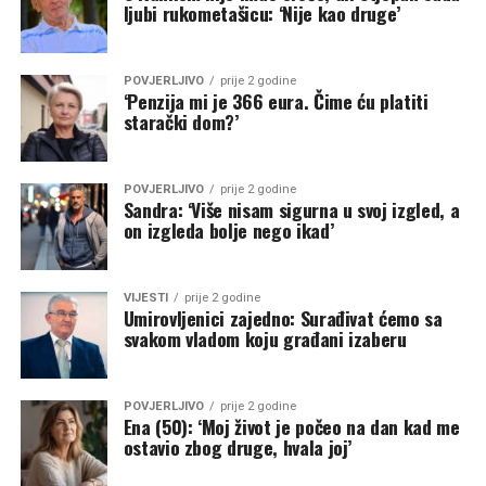
ljubi rukometašicu: ‘Nije kao druge’
POVJERLJIVO
prije 2 godine
‘Penzija mi je 366 eura. Čime ću platiti
starački dom?’
POVJERLJIVO
prije 2 godine
Sandra: ‘Više nisam sigurna u svoj izgled, a
on izgleda bolje nego ikad’
VIJESTI
prije 2 godine
Umirovljenici zajedno: Surađivat ćemo sa
svakom vladom koju građani izaberu
POVJERLJIVO
prije 2 godine
Ena (50): ‘Moj život je počeo na dan kad me
ostavio zbog druge, hvala joj’