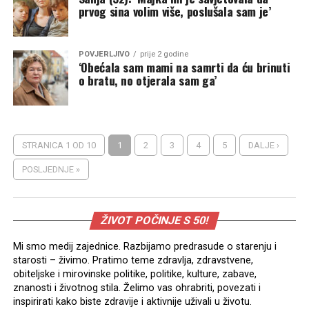
prvog sina volim više, poslušala sam je’
POVJERLJIVO
prije 2 godine
‘Obećala sam mami na samrti da ću brinuti
o bratu, no otjerala sam ga’
STRANICA 1 OD 10
1
2
3
4
5
DALJE ›
POSLJEDNJE »
ŽIVOT POČINJE S 50!
Mi smo medij zajednice. Razbijamo predrasude o starenju i
starosti – živimo. Pratimo teme zdravlja, zdravstvene,
obiteljske i mirovinske politike, politike, kulture, zabave,
znanosti i životnog stila. Želimo vas ohrabriti, povezati i
inspirirati kako biste zdravije i aktivnije uživali u životu.