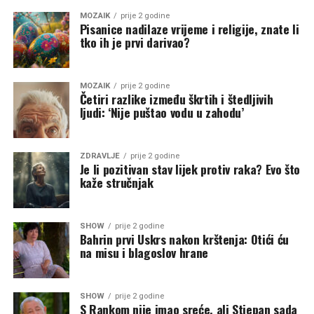
MOZAIK
prije 2 godine
Pisanice nadilaze vrijeme i religije, znate li
tko ih je prvi darivao?
MOZAIK
prije 2 godine
Četiri razlike između škrtih i štedljivih
ljudi: ‘Nije puštao vodu u zahodu’
ZDRAVLJE
prije 2 godine
Je li pozitivan stav lijek protiv raka? Evo što
kaže stručnjak
SHOW
prije 2 godine
Bahrin prvi Uskrs nakon krštenja: Otići ću
na misu i blagoslov hrane
SHOW
prije 2 godine
S Rankom nije imao sreće, ali Stjepan sada