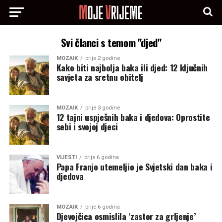
Svi članci s temom "djed"
MOZAIK
prije 2 godine
Kako biti najbolja baka ili djed: 12 ključnih
savjeta za sretnu obitelj
MOZAIK
prije 3 godine
12 tajni uspješnih baka i djedova: Oprostite
sebi i svojoj djeci
VIJESTI
prije 6 godina
Papa Franjo utemeljio je Svjetski dan baka i
djedova
MOZAIK
prije 6 godina
Djevojčica osmislila ‘zastor za grljenje’