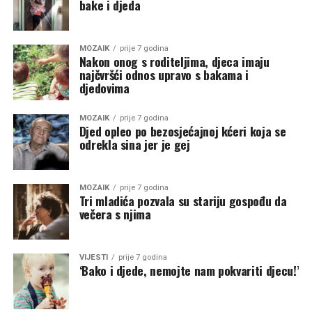
bake i djeda
MOZAIK
prije 7 godina
Nakon onog s roditeljima, djeca imaju
najčvršći odnos upravo s bakama i
djedovima
MOZAIK
prije 7 godina
Djed opleo po bezosjećajnoj kćeri koja se
odrekla sina jer je gej
MOZAIK
prije 7 godina
Tri mladića pozvala su stariju gospođu da
večera s njima
VIJESTI
prije 7 godina
‘Bako i djede, nemojte nam pokvariti djecu!’