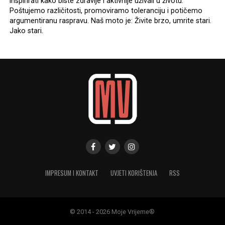
inspirirati kako biste zdravije i aktivnije uživali u životu.
Poštujemo različitosti, promoviramo toleranciju i potičemo
argumentiranu raspravu. Naš moto je: Živite brzo, umrite stari.
Jako stari.
IMPRESUM I KONTAKT
UVJETI KORIŠTENJA
RSS
© 2014 - 2026 Moje Vrijeme®