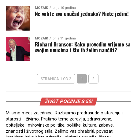
MOZAIK
prije 10 godina
Ne volite svu unučad jednako? Niste jedini!
MOZAIK
prije 11 godina
Richard Branson: Kako provodim vrijeme sa
svojim unucima i što ih želim naučiti?
STRANICA 1 OD 2
1
2
ŽIVOT POČINJE S 50!
Mi smo medij zajednice. Razbijamo predrasude o starenju i
starosti – živimo. Pratimo teme zdravlja, zdravstvene,
obiteljske i mirovinske politike, politike, kulture, zabave,
znanosti i životnog stila. Želimo vas ohrabriti, povezati i