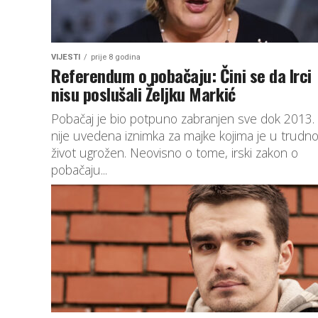
VIJESTI
prije 8 godina
Referendum o pobačaju: Čini se da Irci
nisu poslušali Željku Markić
Pobačaj je bio potpuno zabranjen sve dok 2013.
nije uvedena iznimka za majke kojima je u trudno
život ugrožen. Neovisno o tome, irski zakon o
pobačaju...