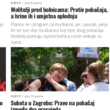
VIJESTI
prije 8 godina
Molitelji pred bolnicama: Protiv pobačaja,
a brine ih i umjetna oplodnja
ju
Planira se i program za muškarce, jer, navode, javlja
im se sve više muškaraca koji trpe zbog pobačaja.
Molitelji planiraju ispred bolnica nositi relikvije sv.
Ivana...
VIJESTI
prije 10 godina
 o
Subota u Zagrebu: Pravo na pobačaj
između dva prosvjeda