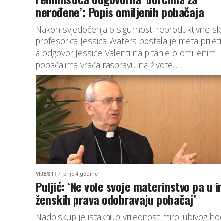
nerođene’: Popis omiljenih pobačaja
Nakon svjedočenja o sigurnosti reproduktivne skr
profesorica Jessica Waters postala je meta prijetn
a odgovor Jessice Valenti na pitanje o omiljenim
pobačajima vraća raspravu na živote...
VIJESTI
prije 4 godine
Puljić: ‘Ne vole svoje materinstvo pa u 
ženskih prava odobravaju pobačaj’
Nadbiskup je istaknuo vrijednost miroljubivog h