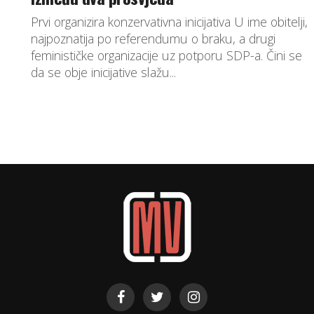
Prvi organizira konzervativna inicijativa U ime obitelji,
najpoznatija po referendumu o braku, a drugi
feminističke organizacije uz potporu SDP-a. Čini se
da se obje inicijative slažu...