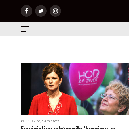
VIJESTI
prije 3 mjeseca
Feministica odgovorila ‘borcima za