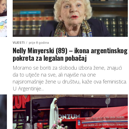
VIJESTI
prije 8 godina
Nelly Minyerski (89) – ikona argentinskog
pokreta za legalan pobačaj
Moramo se boriti za slobodu izbora žene, znajući
da to utječe na sve, ali najviše na one
najsiromašnije žene u društvu, kaže ova feministica.
U Argentinije...