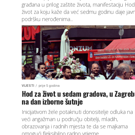
građana u prilog zaštite života, manifestaciju Hod
život za koju kaže da već sedmu godinu daje jav
podršku nerođenima...
VIJESTI
prije 5 godina
Hod za život u sedam gradova, u Zagreb
na dan izborne šutnje
Inicijativom žele potaknuti donositelje odluka na
veći angažman u području obitelji, mladih,
obrazovanja i radnih mjesta te da se majkama
omogući fleksibilno radno vrijeme.