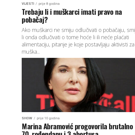
VIJESTI
prije 8 godina
Trebaju li i muškarci imati pravo na
pobačaj?
Ako muškarci ne smiju odlučivati o pobačaju, smi
li onda odlučivati o tome hoće li ili neće plaćati
alimentaciju, pitanje je koje postavljaju aktivisti za
muška...
SHOW
prije 10 godina
Marina Abramović progovorila brutalno
70. rođendanu i 3 abortusa