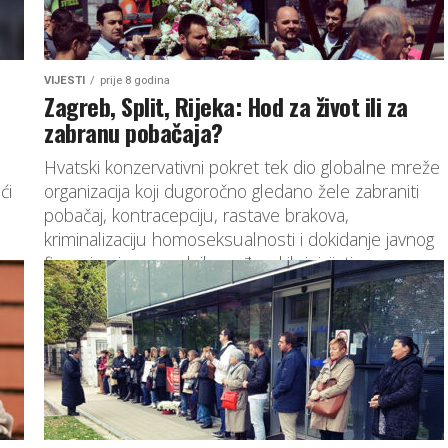
VIJESTI
prije 8 godina
Zagreb, Split, Rijeka: Hod za život ili za
zabranu pobačaja?
Hvatski konzervativni pokret tek dio globalne mreže
ći
organizacija koji dugoročno gledano žele zabraniti
pobačaj, kontracepciju, rastave brakova,
kriminalizaciju homoseksualnosti i dokidanje javnog
financiranja naprednih građanskih inicijativa,...