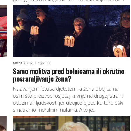
obaviti",...
MOZAIK
prije 7 godina
Samo molitva pred bolnicama ili okrutno
posramljivanje žena?
Nazivanjem fetusa djetetom, a žena ubojicama,
osim što proizvodi osjećaj krivnje na drugoj strani,
oduzima i ljudskost, jer ubojice djece kulturološki
smatramo moralnim nulama. Ako je...