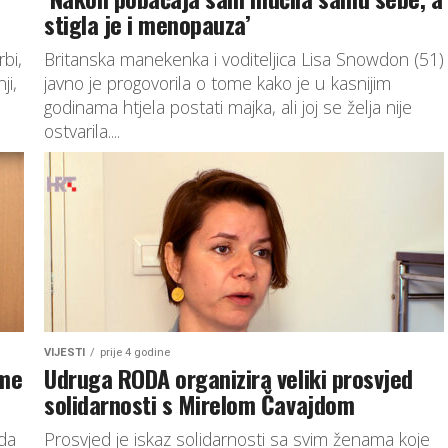
stigla je i menopauza’
bi,
Britanska manekenka i voditeljica Lisa Snowdon (51)
ji,
javno je progovorila o tome kako je u kasnijim
godinama htjela postati majka, ali joj se želja nije
ostvarila....
VIJESTI
prije 4 godine
ime
Udruga RODA organizira veliki prosvjed
solidarnosti s Mirelom Čavajdom
oda
Prosvjed je iskaz solidarnosti sa svim ženama koje