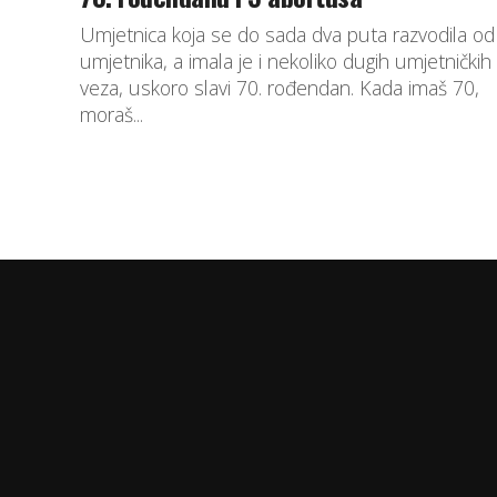
Umjetnica koja se do sada dva puta razvodila od
umjetnika, a imala je i nekoliko dugih umjetničkih
veza, uskoro slavi 70. rođendan. Kada imaš 70,
moraš...