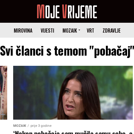
MIROVINA
VIJESTI
MOZAIK
VRT
ZDRAVLJE
Svi članci s temom "pobačaj
MOZAIK
prije 3 godine
‘Nakon pobačaja sam mučila samu sebe, a