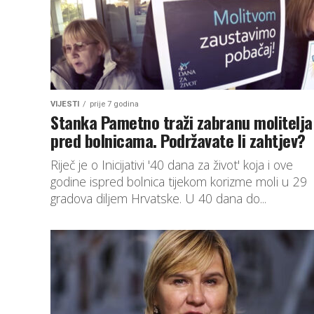
VIJESTI
prije 7 godina
Stanka Pametno traži zabranu molitelja
pred bolnicama. Podržavate li zahtjev?
Riječ je o Inicijativi '40 dana za život' koja i ove
godine ispred bolnica tijekom korizme moli u 29
gradova diljem Hrvatske. U 40 dana do...