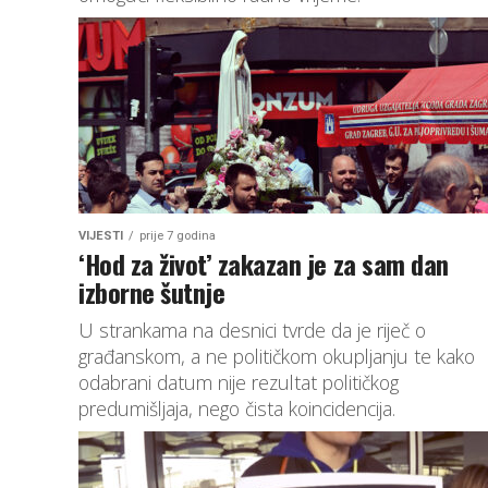
VIJESTI
prije 7 godina
‘Hod za život’ zakazan je za sam dan
izborne šutnje
U strankama na desnici tvrde da je riječ o
građanskom, a ne političkom okupljanju te kako
odabrani datum nije rezultat političkog
predumišljaja, nego čista koincidencija.