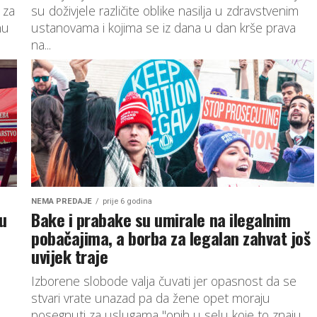
 za
su doživjele različite oblike nasilja u zdravstvenim
nu
ustanovama i kojima se iz dana u dan krše prava
na...
NEMA PREDAJE
prije 6 godina
u
Bake i prabake su umirale na ilegalnim
pobačajima, a borba za legalan zahvat još
uvijek traje
Izborene slobode valja čuvati jer opasnost da se
stvari vrate unazad pa da žene opet moraju
posegnuti za uslugama "onih u selu koje to znaju