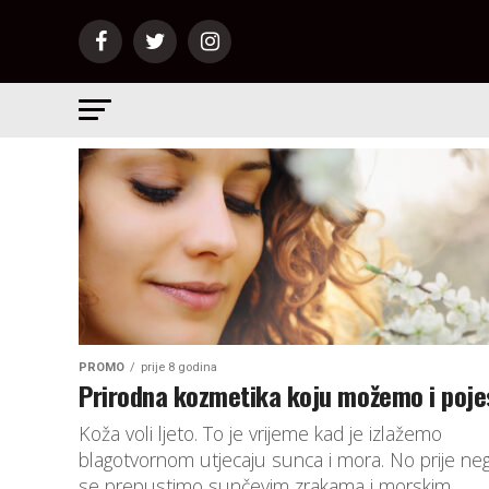
PROMO
prije 8 godina
Prirodna kozmetika koju možemo i poje
Koža voli ljeto. To je vrijeme kad je izlažemo
blagotvornom utjecaju sunca i mora. No prije ne
se prepustimo sunčevim zrakama i morskim