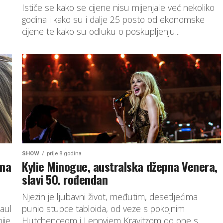
Ističe se kako se cijene nisu mijenjale već nekoliko
godina i kako su i dalje 25 posto od ekonomske
cijene te kako su odluku o poskupljenju...
SHOW
prije 8 godina
ina
Kylie Minogue, australska džepna Venera,
slavi 50. rođendan
Njezin je ljubavni život, međutim, desetljećima
Paul
punio stupce tabloida, od veze s pokojnim
ije
Hutchenceom i Lennyjem Kravitzom do one s