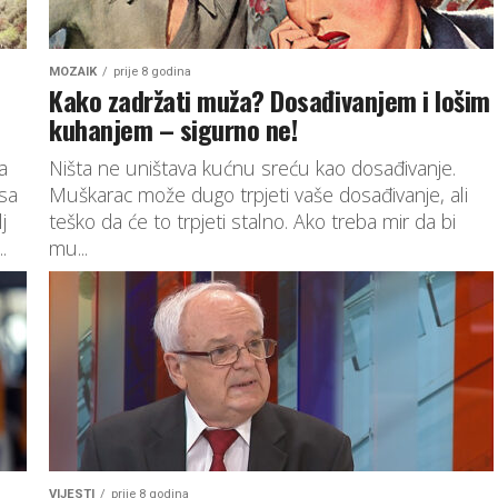
MOZAIK
prije 8 godina
Kako zadržati muža? Dosađivanjem i lošim
kuhanjem – sigurno ne!
a
Ništa ne uništava kućnu sreću kao dosađivanje.
 sa
Muškarac može dugo trpjeti vaše dosađivanje, ali
j
teško da će to trpjeti stalno. Ako treba mir da bi
.
mu...
VIJESTI
prije 8 godina