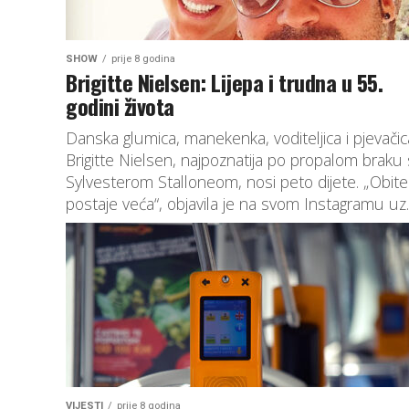
SHOW
prije 8 godina
Brigitte Nielsen: Lijepa i trudna u 55.
godini života
Danska glumica, manekenka, voditeljica i pjevačic
Brigitte Nielsen, najpoznatija po propalom braku
Sylvesterom Stalloneom, nosi peto dijete. „Obitel
postaje veća“, objavila je na svom Instagramu uz..
VIJESTI
prije 8 godina