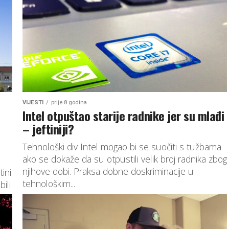
VIJESTI
prije 8 godina
Intel otpuštao starije radnike jer su mlađi
– jeftiniji?
Tehnološki div Intel mogao bi se suočiti s tužbama
ako se dokaže da su otpustili velik broj radnika zbog
njihove dobi. Praksa dobne doskriminacije u
ini
tehnološkim...
ili