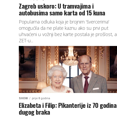
Zagreb uskoro: U tramvajima i
autobusima samo karta od 15 kuna
Popularna odluka koja je brojnim 'švercerima'
omogućila da ne plate kaznu ako su prvi put
uhvaćeni u vožnji bez karte postala je prošlost, a
ZET-u...
SHOW
prije 8 godina
Elizabeta i Filip: Pikanterije iz 70 godina
dugog braka