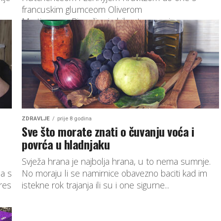
francuskim glumceom Oliverom
Martinezom. Pjevačica je bila otvorena i o...
ZDRAVLJE
prije 8 godina
Sve što morate znati o čuvanju voća i
povrća u hladnjaku
Svježa hrana je najbolja hrana, u to nema sumnje.
a s
No moraju li se namirnice obavezno baciti kad im
tres
istekne rok trajanja ili su i one sigurne...