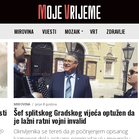
MIROVINA
VIJESTI
MOZAIK
VRT
ZDRAVLJE
MIROVINA
prije 8 godina
sti
Šef splitskog Gradskog vijeća optužen da
je lažni ratni vojni invalid
go
Okrivljenika se tereti da je počinjenjem opisanog
kaznenog djela ostvario nepripadajuću imovinsku