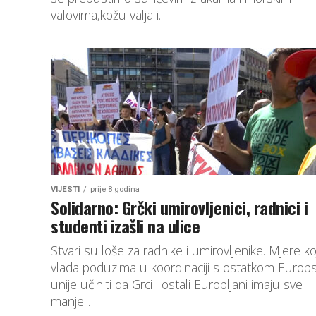
valovima,kožu valja i...
VIJESTI
prije 8 godina
Solidarno: Grčki umirovljenici, radnici i
studenti izašli na ulice
Stvari su loše za radnike i umirovljenike. Mjere ko
vlada poduzima u koordinaciji s ostatkom Europ
unije učiniti da Grci i ostali Europljani imaju sve
manje...