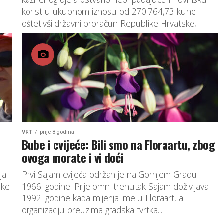
korist u ukupnom iznosu od 270.764,73 kune
oštetivši državni proračun Republike Hrvatske,
navodi se...
VRT
prije 8 godina
Bube i cvijeće: Bili smo na Floraartu, zbog
ovoga morate i vi doći
ja
Prvi Sajam cvijeća održan je na Gornjem Gradu
ske
1966. godine. Prijelomni trenutak Sajam doživljava
1992. godine kada mijenja ime u Floraart, a
organizaciju preuzima gradska tvrtka...