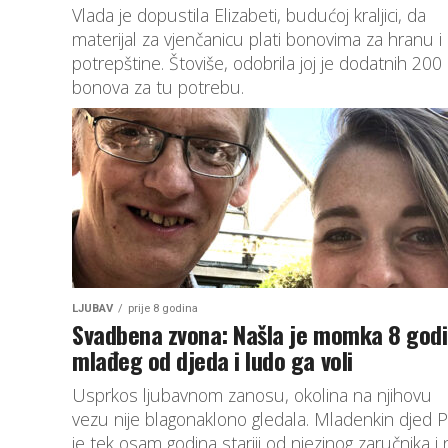
Vlada je dopustila Elizabeti, budućoj kraljici, da
materijal za vjenčanicu plati bonovima za hranu i
potrepštine. Štoviše, odobrila joj je dodatnih 200
bonova za tu potrebu.
LJUBAV
prije 8 godina
Svadbena zvona: Našla je momka 8 god
mlađeg od djeda i ludo ga voli
Usprkos ljubavnom zanosu, okolina na njihovu
vezu nije blagonaklono gledala. Mladenkin djed 
je tek osam godina stariji od njezinog zaručnika i n