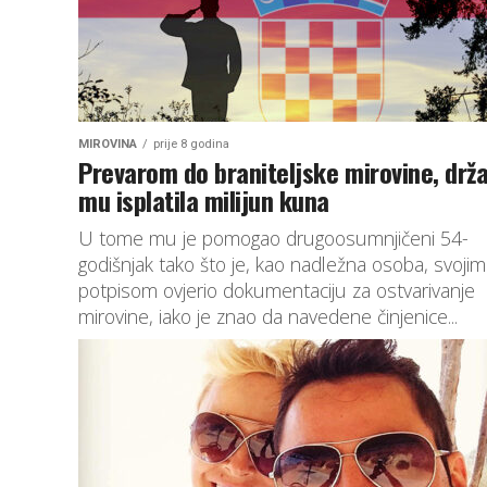
MIROVINA
prije 8 godina
Prevarom do braniteljske mirovine, drž
mu isplatila milijun kuna
U tome mu je pomogao drugoosumnjičeni 54-
godišnjak tako što je, kao nadležna osoba, svojim
potpisom ovjerio dokumentaciju za ostvarivanje
mirovine, iako je znao da navedene činjenice...