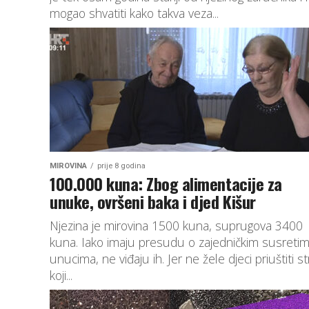
mogao shvatiti kako takva veza...
MIROVINA
prije 8 godina
100.000 kuna: Zbog alimentacije za
unuke, ovršeni baka i djed Kišur
Njezina je mirovina 1500 kuna, suprugova 3400
kuna. Iako imaju presudu o zajedničkim susretim
unucima, ne viđaju ih. Jer ne žele djeci priuštiti s
koji...