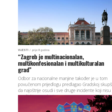
VIJESTI
prije 8 godina
“Zagreb je multinacionalan,
multikonfesionalan i multikulturalan
grad”
Odbor za nacionalne manjine također je u tom
povučenom prijedlogu predlagao Gradskoj skupšt
da najoštrije osudi i sve druge incidente koji nisu b
medijski popraćeni a...