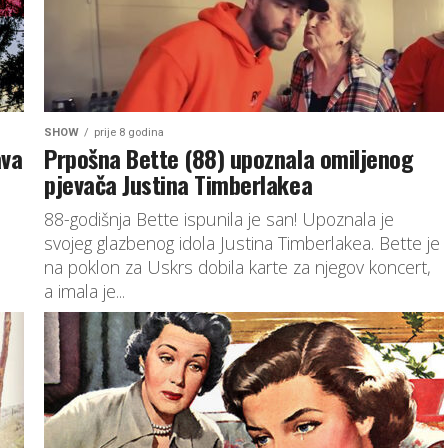
SHOW
prije 8 godina
ava
Prpošna Bette (88) upoznala omiljenog
pjevača Justina Timberlakea
88-godišnja Bette ispunila je san! Upoznala je
svojeg glazbenog idola Justina Timberlakea. Bette je
na poklon za Uskrs dobila karte za njegov koncert,
a imala je...