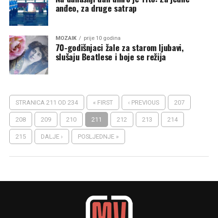
anđeo, za druge satrap
MOZAIK
prije 10 godina
70-godišnjaci žale za starom ljubavi,
slušaju Beatlese i boje se režija
STRANICA 211 OD 234
« FIRST
‹ PREVIOUS
207
208
209
210
211
212
213
214
215
DALJE ›
POSLJEDNJE »