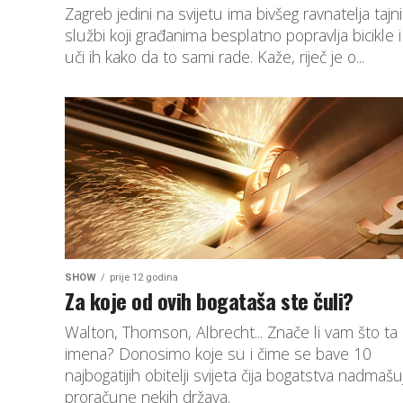
Zagreb jedini na svijetu ima bivšeg ravnatelja tajn
službi koji građanima besplatno popravlja bicikle i
uči ih kako da to sami rade. Kaže, riječ je o...
SHOW
prije 12 godina
Za koje od ovih bogataša ste čuli?
Walton, Thomson, Albrecht... Znače li vam što ta
imena? Donosimo koje su i čime se bave 10
najbogatijih obitelji svijeta čija bogatstva nadmašu
proračune nekih država.