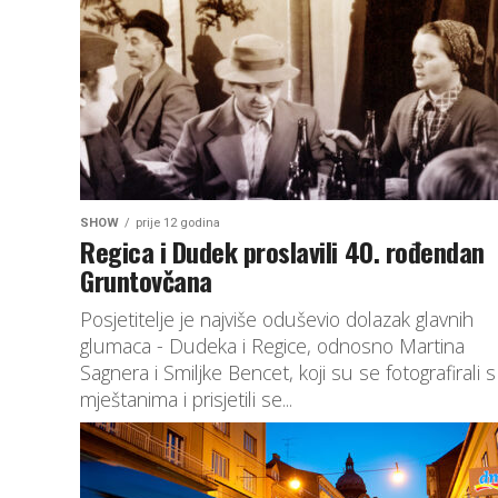
SHOW
prije 12 godina
Regica i Dudek proslavili 40. rođendan
Gruntovčana
Posjetitelje je najviše oduševio dolazak glavnih
glumaca - Dudeka i Regice, odnosno Martina
Sagnera i Smiljke Bencet, koji su se fotografirali s
mještanima i prisjetili se...