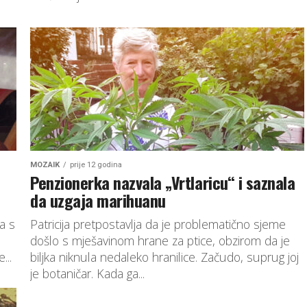
MOZAIK
prije 12 godina
Penzionerka nazvala „Vrtlaricu“ i saznala
da uzgaja marihuanu
a s
Patricija pretpostavlja da je problematično sjeme
došlo s mješavinom hrane za ptice, obzirom da je
...
biljka niknula nedaleko hranilice. Začudo, suprug joj
je botaničar. Kada ga...