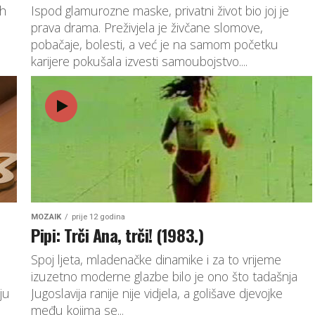
ih
Ispod glamurozne maske, privatni život bio joj je
prava drama. Preživjela je živčane slomove,
pobačaje, bolesti, a već je na samom početku
karijere pokušala izvesti samoubojstvo....
MOZAIK
prije 12 godina
Pipi: Trči Ana, trči! (1983.)
Spoj ljeta, mladenačke dinamike i za to vrijeme
izuzetno moderne glazbe bilo je ono što tadašnja
ju
Jugoslavija ranije nije vidjela, a golišave djevojke
među kojima se...