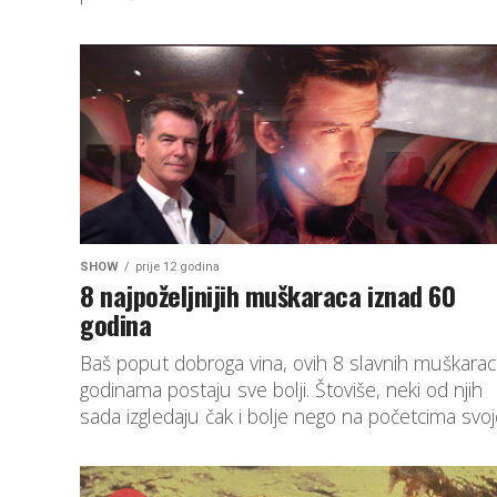
SHOW
prije 12 godina
8 najpoželjnijih muškaraca iznad 60
godina
Baš poput dobroga vina, ovih 8 slavnih muškarac
godinama postaju sve bolji. Štoviše, neki od njih
sada izgledaju čak i bolje nego na početcima svoje