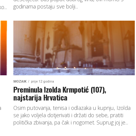
godinama postaju sve bolji...
o...
MOZAIK
prije 12 godina
Preminula Izolda Krmpotić (107),
najstarija Hrvatica
a
Osim putovanja, tenisa i odlazaka u kupnju, Izolda
se jako voljela dotjerivati i držati do sebe, pratiti
politička zbivanja, pa čak i nogomet. Suprug joj je...