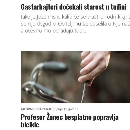
Gastarbajteri dočekali starost u tuđini
Iako je Jozo mislio kako će se vratiti u rodni kraj, 
se nije dogodilo. Obitelj mu se doselila u Njemač
a očevinu mu obrađuju tuđi...
AKTIVNO STARENJE
prije 12 godina
Profesor Žunec besplatno popravlja
bicikle