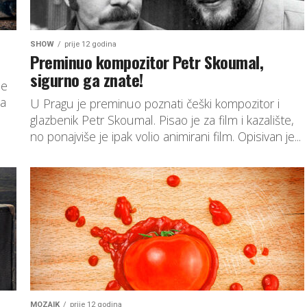
SHOW
prije 12 godina
Preminuo kompozitor Petr Skoumal,
sigurno ga znate!
je
na
U Pragu je preminuo poznati češki kompozitor i
glazbenik Petr Skoumal. Pisao je za film i kazalište,
no ponajviše je ipak volio animirani film. Opisivan je...
MOZAIK
prije 12 godina