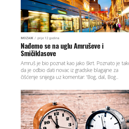
MOZAIK
prije 12 godina
Nađemo se na uglu Amruševe i
Smičiklasove
Amruš je bio poznat kao jako škrt. Poznato je tak
da je odbio dati novac iz gradske blagajne za
čišćenje snijega uz komentar: 'Bog, dal, Bog...