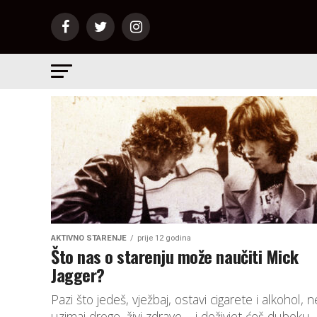
AKTIVNO STARENJE
prije 12 godina
Što nas o starenju može naučiti Mick
Jagger?
Pazi što jedeš, vježbaj, ostavi cigarete i alkohol, n
uzimaj droge, živi zdravo – i doživjet ćeš duboku