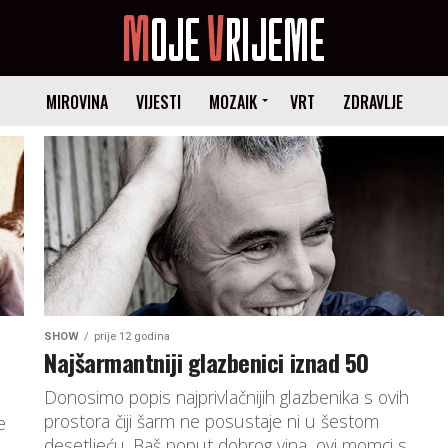
MIROVINA
VIJESTI
MOZAIK
VRT
ZDRAVLJE
SHOW
prije 12 godina
Najšarmantniji glazbenici iznad 50
Donosimo popis najprivlačnijih glazbenika s ovih
prostora čiji šarm ne posustaje ni u šestom
e
desetljeću. Baš poput dobrog vina, ovi momci s