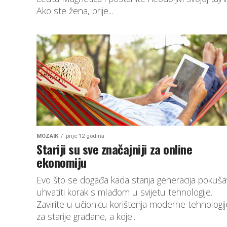
Ako ste žena, prije...
MOZAIK
prije 12 godina
Stariji su sve značajniji za online
ekonomiju
Evo što se događa kada starija generacija pokuš
uhvatiti korak s mlađom u svijetu tehnologije.
Zavirite u učionicu korištenja moderne tehnologij
za starije građane, a koje...