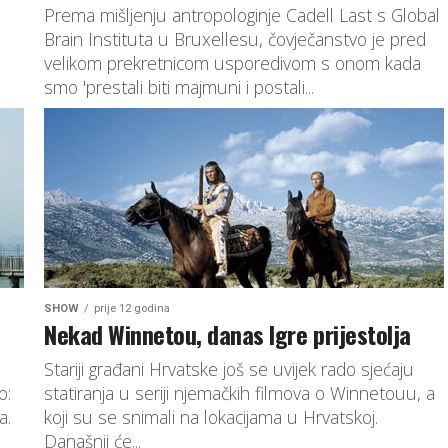
Prema mišljenju antropologinje Cadell Last s Global
Brain Instituta u Bruxellesu, čovječanstvo je pred
velikom prekretnicom usporedivom s onom kada
smo 'prestali biti majmuni i postali...
SHOW
prije 12 godina
Nekad Winnetou, danas Igre prijestolja
Stariji građani Hrvatske još se uvijek rado sjećaju
o:
statiranja u seriji njemačkih filmova o Winnetouu, a
a.
koji su se snimali na lokacijama u Hrvatskoj.
Današnji će...