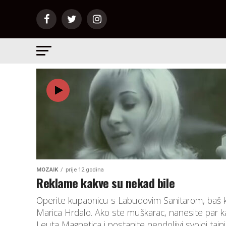
MOZAIK
prije 12 godina
Reklame kakve su nekad bile
Operite kupaonicu s Labudovim Sanitarom, baš 
Marica Hrdalo. Ako ste muškarac, nanesite par k
Leuta Magnetica i postanite neodoljivi svojoj tajnic