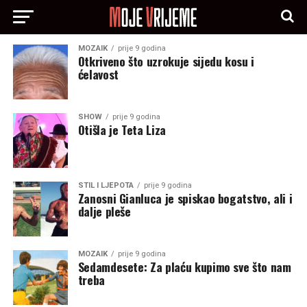
MOZAIK
prije 9 godina
Otkriveno što uzrokuje sijedu kosu i
ćelavost
SHOW
prije 9 godina
Otišla je Teta Liza
STIL I LJEPOTA
prije 9 godina
Zanosni Gianluca je spiskao bogatstvo, ali i
dalje pleše
MOZAIK
prije 9 godina
Sedamdesete: Za plaću kupimo sve što nam
treba