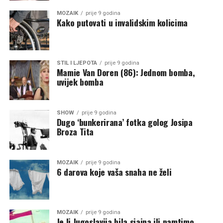
MOZAIK
prije 9 godina
Kako putovati u invalidskim kolicima
STIL I LJEPOTA
prije 9 godina
Mamie Van Doren (86): Jednom bomba,
uvijek bomba
SHOW
prije 9 godina
Dugo ‘bunkerirana’ fotka golog Josipa
Broza Tita
MOZAIK
prije 9 godina
6 darova koje vaša snaha ne želi
MOZAIK
prije 9 godina
Je li Jugoslavija bila sjajna ili pamtimo