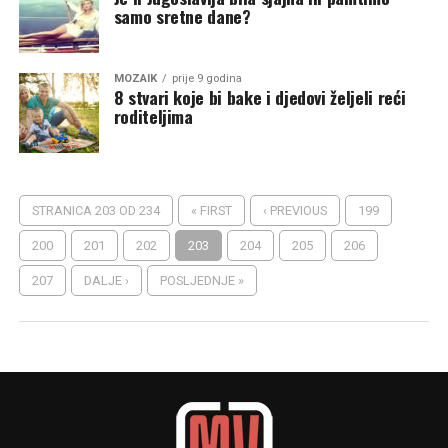
samo sretne dane?
MOZAIK
prije 9 godina
8 stvari koje bi bake i djedovi željeli reći
roditeljima
STRANICA 203 OD 234
« FIRST
‹ PREVIOUS
199
200
201
202
203
204
205
206
207
DALJE ›
POSLJEDNJE »