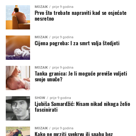
MOZAIK
prije 9 godina
Prvo što trebate napraviti kad se osjećate
nesretno
MOZAIK
prije 9 godina
Cijena pogreba: I za smrt valja štedjeti
MOZAIK
prije 9 godina
Tanka granica: Je li moguće previše voljeti
svoje unuče?
SHOW
prije 9 godina
Ljubiša Samardžić: Nisam nikad nikoga želio
fascinirati
MOZAIK
prije 9 godina
Kako ne mrziti svekrvu ili snahu bez