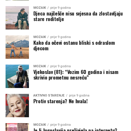
MOZAIK
prije 9 godina
Djeca najčešće nisu svjesna da zlostavljaju
stare roditelje
MOZAIK
prije 9 godina
Kako da očevi ostanu bliski s odraslom
djecom
MOZAIK
prije 9 godina
Vjekoslav (81): “Vozim 60 godina i nisam
skrivio prometnu nesreću”
AKTIVNO STARENJE
prije 9 godina
Protiv starenja? Ne hvala!
MOZAIK
prije 9 godina
Je li Jugoslavija preživjela na internetu?