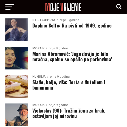
STIL I LJEPOTA
prije 9 godina
Daphne Selfe: Na pisti od 1949. godine
MOZAIK
prije 9 godina
Marina Abramović: ‘Jugoslavija je bila
mračna, spolno se općilo po parkovima’
KUHINJA
prije 9 godina
Slađe, bolje, više: Torta s Nutellom i
bananama
MOZAIK
prije 9 godina
Vjekoslav (90): Tražim ženu za brak,
ostavljam joj mirovinu