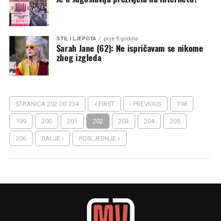
STIL I LJEPOTA
prije 9 godina
Sarah Jane (62): Ne ispričavam se nikome
zbog izgleda
STRANICA 202 OD 234
« FIRST
‹ PREVIOUS
198
199
200
201
202
203
204
205
206
DALJE ›
POSLJEDNJE »