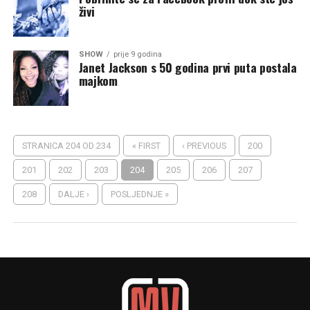
živi
SHOW
prije 9 godina
Janet Jackson s 50 godina prvi puta postala
majkom
STRANICA 204 OD 234
« FIRST
‹ PREVIOUS
200
201
202
203
204
205
206
207
208
DALJE ›
POSLJEDNJE »