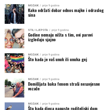
MOZAIK
prije 9 godina
Kako održati dobar odnos majke i odraslog
sina
STIL I LJEPOTA
prije 9 godina
Godine nemaju ništa s tim, ovi parovi
izgledaju sjajno
MOZAIK
prije 9 godina
Što kada je vaš unuk ili unuka gej
MOZAIK
prije 9 godina
Domišljata baka fenom straši nesavjesne
vozače
MOZAIK
prije 9 godina
Što kada djeca napuste roditeljski dom