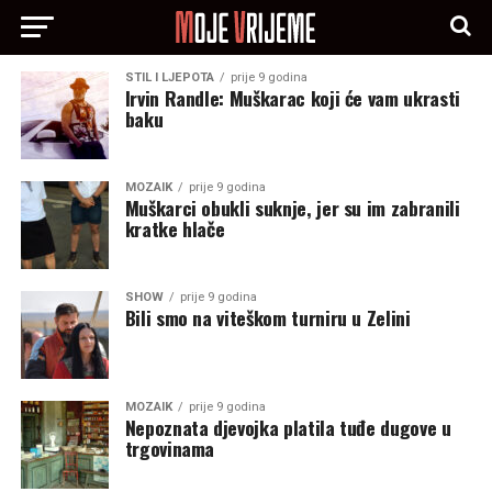
STIL I LJEPOTA
prije 9 godina
Irvin Randle: Muškarac koji će vam ukrasti
baku
MOZAIK
prije 9 godina
Muškarci obukli suknje, jer su im zabranili
kratke hlače
SHOW
prije 9 godina
Bili smo na viteškom turniru u Zelini
MOZAIK
prije 9 godina
Nepoznata djevojka platila tuđe dugove u
trgovinama