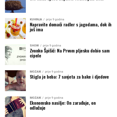
KUHINJA
prije 9 godina
Napravite domaći radler s jagodama, dok ih
još ima
SHOW
prije 9 godina
Zvonko Špišić: Na Prvom pljesku dobio sam
cipele
MOZAIK
prije 9 godina
Stigla je beba: 7 savjeta za bake i djedove
MOZAIK
prije 9 godina
Ekonomsko nasilje: On zarađuje, on
odlučuje