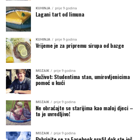
KUHINJA
prije 9 godina
Lagani tart od limuna
KUHINJA
prije 9 godina
Vrijeme je za pripremu sirupa od bazge
MOZAIK
prije 9 godina
Suživot: Studentima stan, umirovljenicima
pomoć u kući
MOZAIK
prije 9 godina
Ne obraćajte se starijima kao maloj djeci –
to je uvredljivo!
MOZAIK
prije 9 godina
Pobrinite se za Facebook profil dok ste još